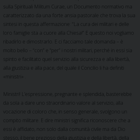
sulla Spirituali Militum Curae, un Documento normativo ma
caratterizzato da una forte ansia pastorale che trova la sua
sintesi in questa affermazione: “La cura dei militari e delle
loro famiglie sta a cuore alla Chiesa!” E questo noi vogliamo
ribadirlo e dimostrarlo. E ci facciamo tale domanda – è
molto bello – “con” e “per” i nostri militari, perché in essi sia
spinto e facilitato quel servizio alla sicurezza e alla libertà,
alla giustizia e alla pace, del quale il Concilio li ha definiti
«ministri» .
Ministri! L’espressione, pregnante e splendida, basterebbe
da sola a dare uno straordinario valore al servizio, alla
vocazione di coloro che, in senso generale, svolgono un
compito militare. E dire ministri significa riconoscere che a
essi è affidato, non solo dalla comunità civile ma da Dio
stesso, il bene prezioso della giustizia e della libertà, della