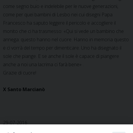
come segno buio e indelebile per le nuove generazioni,
come per quei bambini di Lesbo nei cui disegni Papa
Francesco ha saputo leggere il pericolo e accogliere il
monito che ci ha trasmesso: «Qui si vede un bambino che
annega: questo hanno nel cuore. Hanno in memoria questo
e ci vorrà del tempo per dimenticare. Uno ha disegnato il
sole che piange. E se anche il sole è capace di piangere
anche a noi una lacrima ci farà bene» .
Grazie di cuore!
X Santo Marcianò
29-07-2016
Santo Marcianò