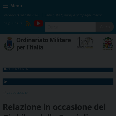
Skip
Menu
to
content
venerdì 07 agosto 2026
Santi Sisto II, papa, e compagni, martiri
YouTube
RSS
Cerca
Ordinariato Militare
per l'Italia
ALTRI DOCUMENTI
22 LUGLIO 2019
Relazione in occasione del