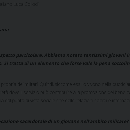
taliano Luca Collodi
cana
petto particolare. Abbiamo notato tantissimi giovani in di
o. Si tratta di un elemento che forse vale la pena sottol
za propria dei militari. Quindi, siccome essi lo vivono nella quotid
ietà dove il servizio può contribuire alla promozione del bene c
i sia dal punto di vista sociale che delle relazioni sociali e intern
azione sacerdotale di un giovane nell’ambito militare?