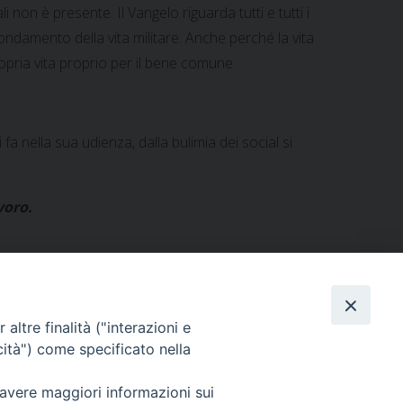
non è presente. Il Vangelo riguarda tutti e tutti i
 fondamento della vita militare. Anche perché la vita
pria vita proprio per il bene comune.
a nella sua udienza, dalla bulimia dei social si
voro.
altre finalità ("interazioni e
cità") come specificato nella
 nella vigilia della Solennità dell’Assunta (abstract)
»
 avere maggiori informazioni sui