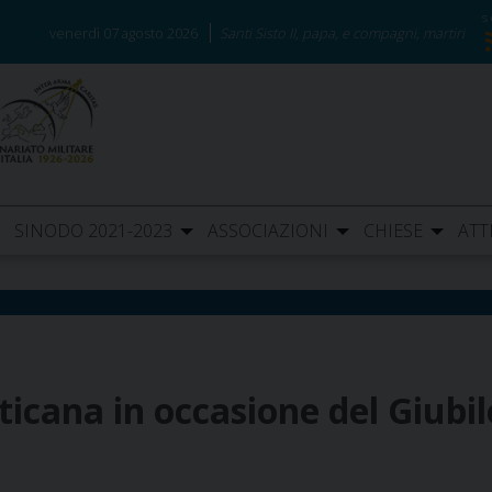
venerdì 07 agosto 2026
Santi Sisto II, papa, e compagni, martiri
SINODO 2021-2023
ASSOCIAZIONI
CHIESE
ATT
ticana in occasione del Giubil