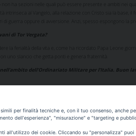
non ha sezioni nelle quali può essere presente e ambiti nei quali 
tà intrinseca al Vangelo, alla relazione con Cristo sia la base, il
 di guerra oppure di avversione. Anzi, spesso espongono la pro
vani di Tor Vergata?
e la ferialità della vita e, come ha ricordato Papa Leone giorni f
on uno slancio che getta ponti e genera fraternità.
nell’ambito dell’Ordinariato Militare per l’Italia. Buon la
imili per finalità tecniche e, con il tuo consenso, anche per 
amento dell'esperienza", "misurazione" e "targeting e pubbli
l mare (stralci)
Omelia
i all'utilizzo dei cookie. Cliccando su "personalizza" puoi