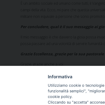
È un ambito sociale ed umano come tutti, il Vangelo 
campi della vita. Ecco, mi pare che questa universali
militare non equivale a persone che sono promotori
Per concludere, qual è il suo messaggio ai gio
Il mio messaggio è che davvero la gioia possa invader
possa passare ad una volontà di servire l’umanità c
Grazie Eccellenza, grazie per la sua pastorale 
Grazie, grazie anche a voi.
Informativa
Utilizziamo cookie o tecnologie s
funzionalità semplici", "miglior
«
Relazione al IV Summit Nazionale sull’Economia de
cookie policy.
Cliccando su "accetta" acconsent