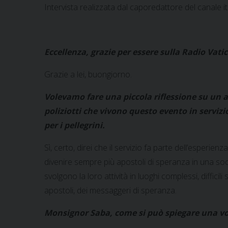
Intervista realizzata dal caporedattore del canale i
Eccellenza, grazie per essere sulla Radio Vati
Grazie a lei, buongiorno.
Volevamo fare una piccola riflessione su un as
poliziotti che vivono questo evento in servizi
per i pellegrini.
Sì, certo, direi che il servizio fa parte dell’esperien
divenire sempre più apostoli di speranza in una soc
svolgono la loro attività in luoghi complessi, difficil
apostoli, dei messaggeri di speranza.
Monsignor Saba, come si può spiegare una voc