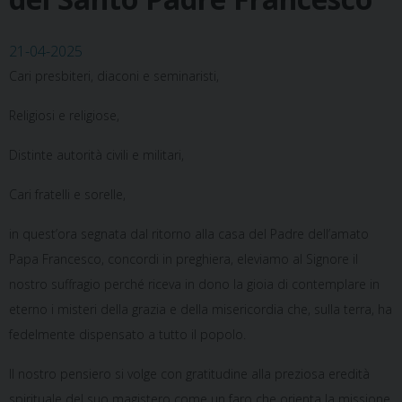
21-04-2025
Cari presbiteri, diaconi e seminaristi,
Religiosi e religiose,
Distinte autorità civili e militari,
Cari fratelli e sorelle,
in quest’ora segnata dal ritorno alla casa del Padre dell’amato
Papa Francesco, concordi in preghiera, eleviamo al Signore il
nostro suffragio perché riceva in dono la gioia di contemplare in
eterno i misteri della grazia e della misericordia che, sulla terra, ha
fedelmente dispensato a tutto il popolo.
Il nostro pensiero si volge con gratitudine alla preziosa eredità
spirituale del suo magistero come un faro che orienta la missione