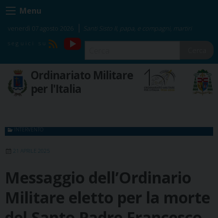
Skip
Menu
to
content
venerdì 07 agosto 2026
Santi Sisto II, papa, e compagni, martiri
YouTube
RSS
Cerca
Ordinariato Militare
per l'Italia
INTERVENTO
21 APRILE 2025
Messaggio dell’Ordinario
Militare eletto per la morte
del Santo Padre Francesco