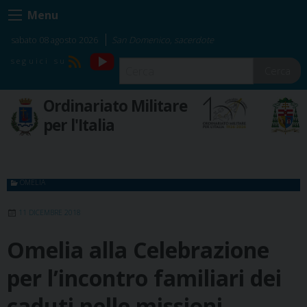
Skip
Menu
to
content
sabato 08 agosto 2026
San Domenico, sacerdote
YouTube
RSS
Cerca
Ordinariato Militare
per l'Italia
OMELIA
11 DICEMBRE 2018
Omelia alla Celebrazione
per l’incontro familiari dei
caduti nelle missioni