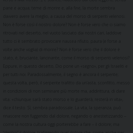
pane e acqua; teme di morire e, alla fine, la morte sembra
davvero avere la meglio, a causa del morso di serpenti velenosi.
Non è forse così il nostro dolore? Non è forse vero che ci siamo
ritrovati nel deserto, nel vuoto lasciato dai nostri cari, laddove
tutto ci è sembrato provocare nausea rifiuto, paura (e forse a
volte anche voglia) di morire? Non è forse vero che il dolore è
stato, è, bruciante, lancinante, come il morso di serpenti velenosi?
Eppure, in questo deserto, Dio pone un «segno», per gli Israeliti e
per tutti noi. Paradossalmente, il segno è ancora il serpente;
questa volta, però, il serpente trafitto da un’asta, sconfitto, messo
in condizioni di non seminare più morte ma, addirittura, di dare
vita: «chiunque sarà stato morso e lo guarderà, resterà in vita»,
dice il testo. Sì, sembra paradossale. La vita, la speranza, può
rinascere non fuggendo dal dolore, negando o anestetizzando –
come la nostra cultura oggi porterebbe a fare – il dolore; ma
“dentro” il dolore, trafiggendo quel dolore che, come anche per