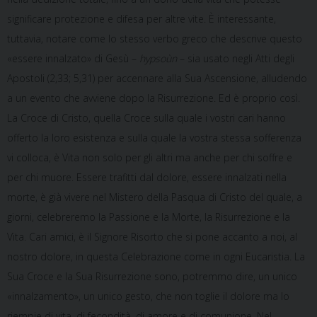
significare protezione e difesa per altre vite. È interessante,
tuttavia, notare come lo stesso verbo greco che descrive questo
«essere innalzato» di Gesù –
hypsoùn
– sia usato negli Atti degli
Apostoli (2,33; 5,31) per accennare alla Sua Ascensione, alludendo
a un evento che avviene dopo la Risurrezione. Ed è proprio così.
La Croce di Cristo, quella Croce sulla quale i vostri cari hanno
offerto la loro esistenza e sulla quale la vostra stessa sofferenza
vi colloca, è Vita non solo per gli altri ma anche per chi soffre e
per chi muore. Essere trafitti dal dolore, essere innalzati nella
morte, è già vivere nel Mistero della Pasqua di Cristo del quale, a
giorni, celebreremo la Passione e la Morte, la Risurrezione e la
Vita. Cari amici, è il Signore Risorto che si pone accanto a noi, al
nostro dolore, in questa Celebrazione come in ogni Eucaristia. La
Sua Croce e la Sua Risurrezione sono, potremmo dire, un unico
«innalzamento», un unico gesto, che non toglie il dolore ma lo
riempie di vita, di fecondità, di amore e di comunione. Nel