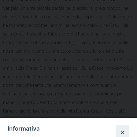
Vangelo, un’altra piccola parola ce lo assicura, procurandoci, nel
dolore, il dono della consolazione e della speranza. «Colui che mi
ha mandato è con me: non mi ha lasciato solo», dice Gesù. Egli,
sulla Croce, ha sentito l’abbraccio del Padre e noi, sulle nostre
Croci, sentiamo il Suo abbraccio. Egli, il Signore Risorto, al quale i
nostri cari ora vivono vicini, è stato accanto a loro anche sulla
croce, nei momenti più duri della sofferenza e della morte. Sì, cari
amici: sulla Croce, Dio non ci lascia soli! Sulla Croce, ritroviamo Lui,
innalzato nella Morte e nella Risurrezione. Sulla Croce ritroviamo i
nostri cari, che tanta vita hanno seminato e continuano e
seminare. Sulla Croce ci ritroviamo insieme, a camminare per
mano, in questo deserto di morte e dolore nel quale, con
l’amore, già fiorisce la gioia della Vita Eterna. Grazie! Così sia! E
buona Pasqua!
X
Santo Marcianò
Informativa