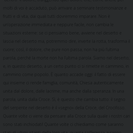
molti di voi è accaduto, può arrivare a seminare testimonianze e
frutti e di vita, dai quali tutti dovremmo imparare. Non è
un’operazione immediata e neppure facile, non cambia le
situazioni esterne: se ci pensiamo bene, avviene nel deserto e
lascia nel deserto ma, potremmo dire, inverte la rotta, trasforma il
cuore; così, il dolore, che pure non passa, non ha più l’ultima
parola, perché la morte non ha l’ultima parola. Siamo nel deserto;
e, in questo deserto, a un certo punto ci si rimette in cammino, in
cammino come popolo. È quanto accade oggi: il fatto di essere
qui insieme ci rende famiglia, comunità, Chiesa autenticamente
unita dal dolore, dalle lacrime, ma anche dalla speranza. In una
parola, unita dalla Croce. Sì, è questo che cambia tutto: il segno
del serpente nel deserto è il «segno» della Croce, del Crocifisso.
Quante volte ci viene da pensare alla Croce sulla quale i nostri cari
sono stati inchiodati! Quante volte ci chiediamo come saranno
stati gli ultimi istanti della loro vita, quanta sofferenza avranno