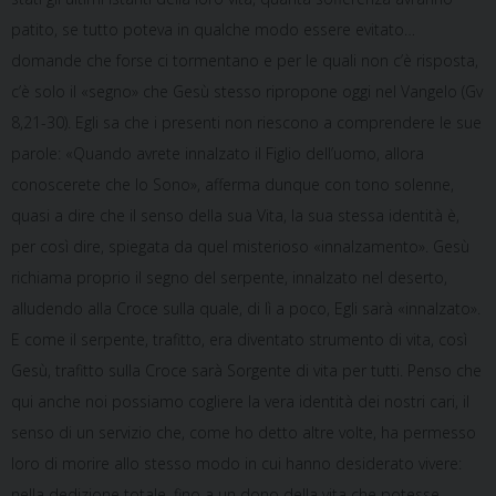
patito, se tutto poteva in qualche modo essere evitato…
domande che forse ci tormentano e per le quali non c’è risposta,
c’è solo il «segno» che Gesù stesso ripropone oggi nel Vangelo (Gv
8,21-30). Egli sa che i presenti non riescono a comprendere le sue
parole: «Quando avrete innalzato il Figlio dell’uomo, allora
conoscerete che Io Sono», afferma dunque con tono solenne,
quasi a dire che il senso della sua Vita, la sua stessa identità è,
per così dire, spiegata da quel misterioso «innalzamento». Gesù
richiama proprio il segno del serpente, innalzato nel deserto,
alludendo alla Croce sulla quale, di lì a poco, Egli sarà «innalzato».
E come il serpente, trafitto, era diventato strumento di vita, così
Gesù, trafitto sulla Croce sarà Sorgente di vita per tutti. Penso che
qui anche noi possiamo cogliere la vera identità dei nostri cari, il
senso di un servizio che, come ho detto altre volte, ha permesso
loro di morire allo stesso modo in cui hanno desiderato vivere:
nella dedizione totale, fino a un dono della vita che potesse