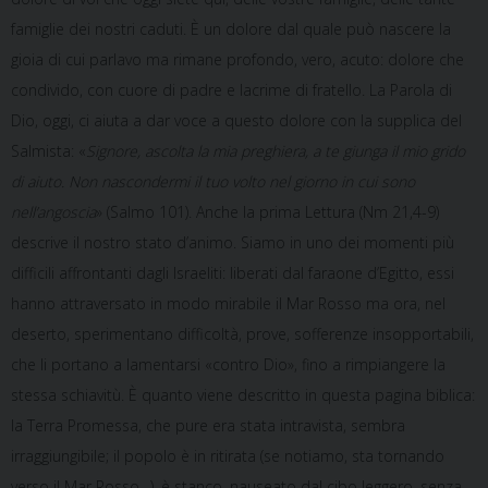
famiglie dei nostri caduti. È un dolore dal quale può nascere la
gioia di cui parlavo ma rimane profondo, vero, acuto: dolore che
condivido, con cuore di padre e lacrime di fratello. La Parola di
Dio, oggi, ci aiuta a dar voce a questo dolore con la supplica del
Salmista: «
Signore, ascolta la mia preghiera, a te giunga il mio grido
di aiuto. Non nascondermi il tuo volto nel giorno in cui sono
nell’angoscia
» (Salmo 101). Anche la prima Lettura (Nm 21,4-9)
descrive il nostro stato d’animo. Siamo in uno dei momenti più
difficili affrontanti dagli Israeliti: liberati dal faraone d’Egitto, essi
hanno attraversato in modo mirabile il Mar Rosso ma ora, nel
deserto, sperimentano difficoltà, prove, sofferenze insopportabili,
che li portano a lamentarsi «contro Dio», fino a rimpiangere la
stessa schiavitù. È quanto viene descritto in questa pagina biblica:
la Terra Promessa, che pure era stata intravista, sembra
irraggiungibile; il popolo è in ritirata (se notiamo, sta tornando
verso il Mar Rosso…), è stanco, nauseato dal cibo leggero, senza