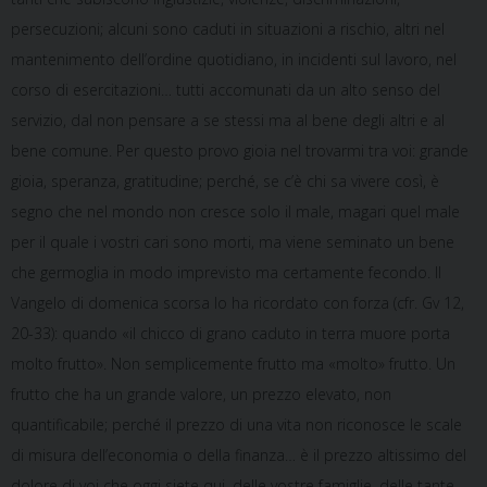
persecuzioni; alcuni sono caduti in situazioni a rischio, altri nel
mantenimento dell’ordine quotidiano, in incidenti sul lavoro, nel
corso di esercitazioni… tutti accomunati da un alto senso del
servizio, dal non pensare a se stessi ma al bene degli altri e al
bene comune. Per questo provo gioia nel trovarmi tra voi: grande
gioia, speranza, gratitudine; perché, se c’è chi sa vivere così, è
segno che nel mondo non cresce solo il male, magari quel male
per il quale i vostri cari sono morti, ma viene seminato un bene
che germoglia in modo imprevisto ma certamente fecondo. Il
Vangelo di domenica scorsa lo ha ricordato con forza (cfr. Gv 12,
20-33): quando «il chicco di grano caduto in terra muore porta
molto frutto». Non semplicemente frutto ma «molto» frutto. Un
frutto che ha un grande valore, un prezzo elevato, non
quantificabile; perché il prezzo di una vita non riconosce le scale
di misura dell’economia o della finanza… è il prezzo altissimo del
dolore di voi che oggi siete qui, delle vostre famiglie, delle tante