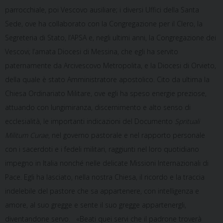
parrocchiale, poi Vescovo ausiliare; i diversi Uffici della Santa
Sede, ove ha collaborato con la Congregazione per il Clero, la
Segreteria di Stato, l’APSA e, negli ultimi anni, la Congregazione dei
Vescovi; l’amata Diocesi di Messina, che egli ha servito
paternamente da Arcivescovo Metropolita, e la Diocesi di Orvieto,
della quale è stato Amministratore apostolico. Cito da ultima la
Chiesa Ordinariato Militare, ove egli ha speso energie preziose,
attuando con lungimiranza, discernimento e alto senso di
ecclesialità, le importanti indicazioni del Documento
Sprituali
Militum Curae
, nel governo pastorale e nel rapporto personale
con i sacerdoti e i fedeli militari, raggiunti nel loro quotidiano
impegno in Italia nonché nelle delicate Missioni Internazionali di
Pace. Egli ha lasciato, nella nostra Chiesa, il ricordo e la traccia
indelebile del pastore che sa appartenere, con intelligenza e
amore, al suo gregge e sente il suo gregge appartenergli,
diventandone servo. «Beati quei servi che il padrone troverà