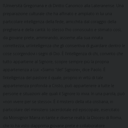
l’Università Gregoriana e di Diritto Canonico alla Lateranense. Una
preparazione culturale che ha affinato e ampliato in lui una
particolare intelligenza della fede, arricchita dal coraggio della
preghiera e della carità. Io stesso l’ho conosciuto e stimato così,
da giovane prete, ammirando, assieme alla sua innata
correttezza, un’intelligenza che gli consentiva di guardare dentro le
cose scorgendovi i segni di Dio. È l’intelligenza di chi, convinto che
tutto appartiene al Signore, scopre sempre più la propria
appartenenza a Lui: «Siamo “del” Signore»¸ dice Paolo. È
l’intelligenza del pastore il quale, proprio in virtù di tale
appartenenza profonda a Cristo, può appartenere a tutte le
persone e situazioni alle quali il Signore lo invia. In una parola, può
«non vivere per se stesso». È il mistero della vita cristiana, in
particolare del ministero sacerdotale ed episcopale, esercitato
da Monsignor Marra in tante e diverse realtà: la Diocesi di Roma,
che lo ha visto dapprima giovane prete e collaboratore