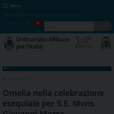
Skip
Menu
to
content
sabato 08 agosto 2026
San Domenico, sacerdote
YouTube
RSS
Cerca
Ordinariato Militare
per l'Italia
OMELIA
11 DICEMBRE 2018
Omelia nella celebrazione
esequiale per S.E. Mons.
Giovanni Marra