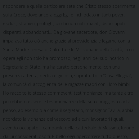
rispondere a quella particolare sete che Cristo stesso sperimenta
sulla Croce, dove ancora oggi Egli è inchiodato in tanti poveri,
esclusi, stranieri, profughi, bimbi non nati, malati, disoccupati,
disperati, abbandonati… Da giovane sacerdote, don Giovanni
imparava tutto ciò anche grazie al provvidenziale legame con la
Santa Madre Teresa di Calcutta e le Missionarie della Carità, la cui
opera egli non solo ha promosso, negli anni del suo incarico in
Segretaria di Stato, ma ha curato personalmente, con una
presenza attenta, dedita e gioiosa, soprattutto in “Casa Allegria”,
la comunità di accoglienza delle ragazze madri con i loro bimbi.
Ho raccolto io stesso commoventi testimonianze, ma tante altre
potrebbero essere le testimonianze della sua coraggiosa carità:
penso, ad esempio a come il segretario, monsignor Tavilla, abbia
ricordato la vicinanza del vescovo ad alcuni lavoratori i quali,
avendo occupato il campanile della cattedrale di Messina, furono
da lui considerati ospiti. È bello oggi ripercorrere tutto questo,