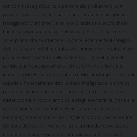
con commossa gratitudine, e pensare alla gratitudine di tanti
piccoli e poveri, alcuni dei quali stanno certamente accogliendo e
festeggiando Monsignor Marra in cielo, assieme a coloro che lo
hanno conosciuto e amato. E il Cielo egli lo ha atteso, come
servo pronto che sa attendere il Signore, esprimendo il coraggio
della carità pure nell’ultimo tratto del cammino terreno, il sentiero
più duro della malattia e della sofferenza. Lì la beatitudine del
servizio, pur inconsapevolmente, si trasforma nell’unione più
intima con Dio. E chi lo ha incontrato negli ultimi tempi, nel letto di
ospedale, ha certamente visto la vivace intelligenza e l’amore del
pastore risplendere ancora nei suoi occhi, ma trasformati nel
misterioso e luminoso silenzio della preghiera continua, grazie alla
quale le grandi cose operate nel ministero rivivevano in una
memoria grata e adorante. «La preghiera, proprio perché si nutre
del dono di Dio che si riversa nella nostra vita dovrebbe essere
ricca di memoria», leggiamo ancora nella
Gaudete et Exultate
;