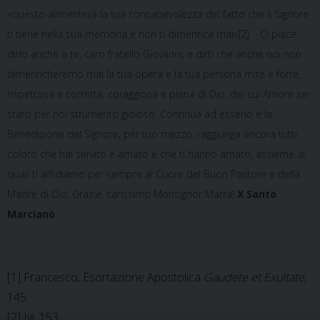
«questo alimenterà la tua consapevolezza del fatto che il Signore
ti tiene nella sua memoria e non ti dimentica mai»[2]. Ci piace
dirlo anche a te, caro fratello Giovanni, e dirti che anche noi non
dimenticheremo mai la tua opera e la tua persona mite e forte,
rispettosa e corretta, coraggiosa e piena di Dio, del cui Amore sei
stato per noi strumento gioioso. Continua ad esserlo e la
Benedizione del Signore, per tuo mezzo, raggiunga ancora tutti
coloro che hai servito e amato e che ti hanno amato, assieme ai
quali ti affidiamo per sempre al Cuore del Buon Pastore e della
Madre di Dio. Grazie, carissimo Monsignor Marra!
X
Santo
Marcianò
[1] Francesco, Esortazione Apostolica
Gaudete et Exultate
,
145
[2] Ivi, 153