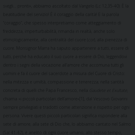
svegli… pronti», abbiamo ascoltato dal Vangelo (Lc 12,35-40). È la
beatitudine del servizio! È il coraggio della carità! E la parola
“coraggio”, che spesso interpretiamo come atteggiamento di
freddezza, imperturbabilità, rimanda in realtà, anche solo
etimologicamente, alla centralità del cuore (
cor
), alla pienezza di
cuore. Monsignor Marra ha saputo appartenere a tutti, essere di
tutti, perché ha educato il suo cuore a essere di Dio, leggendovi
dentro i segni della vocazione all’amore che accomuna tutti gli
uomini e fa il cuore del sacerdote a misura del Cuore di Cristo:
nella mitezza e umiltà, compassione e tenerezza; nella santità
concreta di quelli che Papa Francesco, nella
Gaudete et Exultate
,
chiama «i piccoli particolari dell’amore»[1], dal Vescovo Giovanni
sempre privilegiati e tradotti come attenzione e rispetto per ogni
persona. Vivere questi piccoli particolari significa rispondere alla
sete di amore, alla sete di Dio che, lo abbiamo cantato nel Salmo
(Sal 41-42), è anelito di ogni cuore umano; allo stesso tempo,