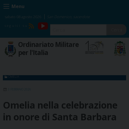
Skip
Menu
to
content
sabato 08 agosto 2026
San Domenico, sacerdote
YouTube
RSS
Cerca
Ordinariato Militare
per l'Italia
OMELIA
3 FEBBRAIO 2026
Omelia nella celebrazione
in onore di Santa Barbara