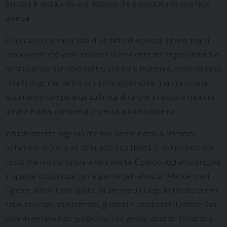
Barbara è dettata da una violenza che è suscitata da una fede
avversa.
E quindi non si tratta solo di un fatto di violenza umana, ma di
una violenza che vuole invadere la coscienza del singolo individuo,
racchiudendo non solo dentro una torre materiale, come narrano
i martirologi, ma dentro una torre esistenziale una vita umana,
assumendo competenze sulla vita altrui che a nessuna creatura
umana è data, compresa la stessa autorità paterna.
Indubbiamente, oggi più che mai siamo invitati a celebrare
nell’amore di Dio la via della autentica libertà. È nell’incontro con
Cristo che l’uomo ritrova la vera libertà. E perciò vogliamo pregare
in questa circostanza con le parole del salmista: “Alle tue mani,
Signore, affido il mio spirito. Sii per me un luogo fortificato che mi
salva, mia rupe, mia fortezza, guidami e conducimi”. Direbbe San
John Henry Newman:
guidami tu, luce gentile,
quando trovandosi