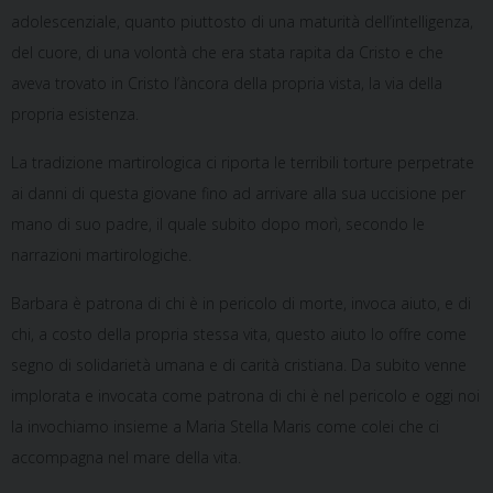
adolescenziale, quanto piuttosto di una maturità dell’intelligenza,
del cuore, di una volontà che era stata rapita da Cristo e che
aveva trovato in Cristo l’àncora della propria vista, la via della
propria esistenza.
La tradizione martirologica ci riporta le terribili torture perpetrate
ai danni di questa giovane fino ad arrivare alla sua uccisione per
mano di suo padre, il quale subito dopo morì, secondo le
narrazioni martirologiche.
Barbara è patrona di chi è in pericolo di morte, invoca aiuto, e di
chi, a costo della propria stessa vita, questo aiuto lo offre come
segno di solidarietà umana e di carità cristiana. Da subito venne
implorata e invocata come patrona di chi è nel pericolo e oggi noi
la invochiamo insieme a Maria Stella Maris come colei che ci
accompagna nel mare della vita.