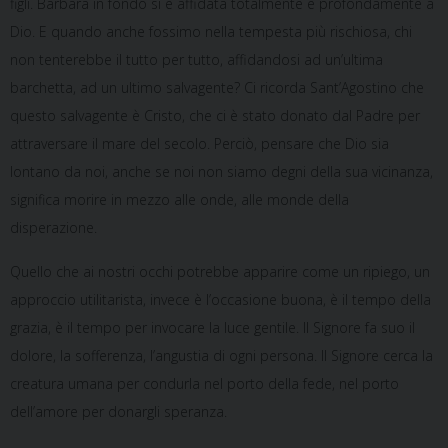
figli. Barbara in fondo si è affidata totalmente e profondamente a
Dio. E quando anche fossimo nella tempesta più rischiosa, chi
non tenterebbe il tutto per tutto, affidandosi ad un’ultima
barchetta, ad un ultimo salvagente? Ci ricorda Sant’Agostino che
questo salvagente è Cristo, che ci è stato donato dal Padre per
attraversare il mare del secolo. Perciò, pensare che Dio sia
lontano da noi, anche se noi non siamo degni della sua vicinanza,
significa morire in mezzo alle onde, alle monde della
disperazione.
Quello che ai nostri occhi potrebbe apparire come un ripiego, un
approccio utilitarista, invece è l’occasione buona, è il tempo della
grazia, è il tempo per invocare la luce gentile. Il Signore fa suo il
dolore, la sofferenza, l’angustia di ogni persona. Il Signore cerca la
creatura umana per condurla nel porto della fede, nel porto
dell’amore per donargli speranza.