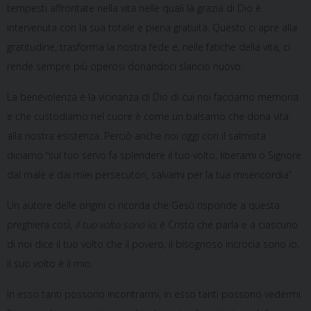
tempesti affrontate nella vita nelle quali la grazia di Dio è
intervenuta con la sua totale e piena gratuità. Questo ci apre alla
gratitudine, trasforma la nostra fede e, nelle fatiche della vita, ci
rende sempre più operosi donandoci slancio nuovo.
La benevolenza e la vicinanza di Dio di cui noi facciamo memoria
e che custodiamo nel cuore è come un balsamo che dona vita
alla nostra esistenza. Perciò anche noi oggi con il salmista
diciamo “sul tuo servo fa splendere il tuo volto, liberami o Signore
dal male e dai miei persecutori, salvami per la tua misericordia”.
Un autore delle origini ci ricorda che Gesù risponde a questa
preghiera così,
il tuo volto sono io
, è Cristo che parla e a ciascuno
di noi dice il tuo volto che il povero, il bisognoso incrocia sono io,
il suo volto è il mio.
In esso tanti possono incontrarmi, in esso tanti possono vedermi.