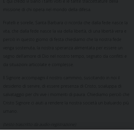
E qui credo vi siano i tanti volti e le tante sfaccettature della
missione di chi opera nel mondo della difesa.
Fratelli e sorelle, Santa Barbara ci ricorda che dalla fede nasce la
vita, che dalla fede nasce la via della libertà, di una libertà vera e
perciò in questo giorno di festa chiediamo che la nostra fede
venga sostenuta, la nostra speranza alimentata per essere un
segno dell’amore di Dio nel nostro tempo, segnato da conflitti e
da situazioni articolate e complesse.
Il Signore accompagni il nostro cammino, suscitando in noi il
desiderio di servire, di essere presenza di Cristo, scialuppa di
salvataggio per chi vive i momenti di paura. Chiediamo perciò che
Cristo Signore ci aiuti a rendere la nostra società un baluardo più
umano.
(testo trascritto da audio-registrazione)