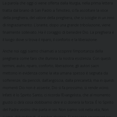
La parola che oggi ci viene offerta dalla liturgia, nella prima lettera
tratta dal brano di San Paolo a Timoteo, ci fa ascoltare la voce
della preghiera, del valore della preghiera, che si scioglie in un inno
di ringraziamento. L’orante, dopo una grande tribolazione, viene
finalmente sollevato. Ha il coraggio di benedire Dio. La preghiera è
il luogo dove si trova il riparo, il conforto e la liberazione.
Anche noi oggi siamo chiamati a scoprire l’importanza della
preghiera come faro che illumina la nostra esistenza. Con questi
termini, aiuto, riparo, conforto, liberazione, gli autori sacri
mettono in evidenza come la vita umana spesso è segnata da
sofferenze, da pericoli, dall’angoscia, dalla precarietà, ma in questi
momenti Dio non è assente, Dio si fa prossimo, si rende vicino.
Infatti è lo Spirito Santo, ci ricorda l’Evangelista, che al momento
giusto ci dirà cosa dobbiamo dire e ci donerà la forza. È lo Spirito
del Padre vostro che parla in voi. Non siamo soli nella vita, Non
siamo abbandonati al nostro destino. Si possono sperimentare