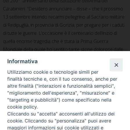
del 200° anniversario della istituzione dell’Arma dei
Carabinieri: “Desidero annunciare – disse – che il prossimo
13 settembre intendo recarmi pellegrino al Sacrario militare
di Redipuglia, in provincia di Gorizia, per pregare per i caduti
di tutte le guerre. L’occasione è il centenario dell’inizio di
quella enorme tragedia che è stata la Prima Guerra
Mondiale della quale ho sentito tante storie dolorose dalle
labbra di mio nonno, che l’ha fatta sul Piave…”.
Informativa
Utilizziamo cookie o tecnologie simili per
finalità tecniche e, con il tuo consenso, anche per
altre finalità ("interazioni e funzionalità semplici",
«
Libano: il grazie dei leader
Bicentenario dei Carabinieri:
"miglioramento dell'esperienza", "misurazione" e
religiosi del sud del Paese al
“Una presenza educativa fra i
"targeting e pubblicità") come specificato nella
Contingente italiano
cittadini”
»
cookie policy.
Cliccando su "accetta" acconsenti all'utilizzo dei
cookie. Cliccando su "personalizza" puoi avere
maggiori informazioni sui cookie utilizzati e