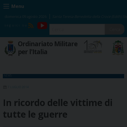
Skip
Menu
to
content
domenica 09 agosto 2026
Santa Teresa Benedetta della Croce (Edith) Ste
YouTube
RSS
Cerca
Ordinariato Militare
per l'Italia
NEWS
7 LUGLIO 2014
In ricordo delle vittime di
tutte le guerre