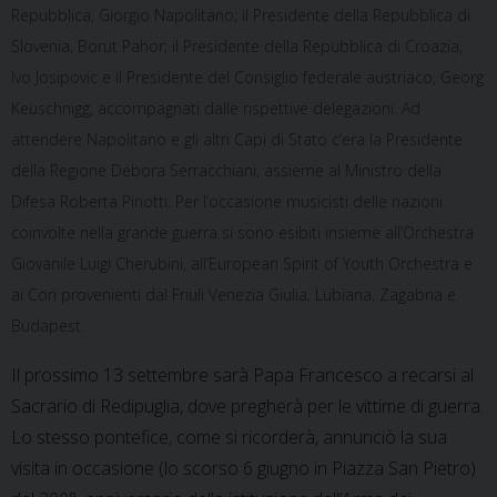
Repubblica, Giorgio Napolitano; il Presidente della Repubblica di
Slovenia, Borut Pahor; il Presidente della Repubblica di Croazia,
Ivo Josipovic e il Presidente del Consiglio federale austriaco, Georg
Keuschnigg, accompagnati dalle rispettive delegazioni. Ad
attendere Napolitano e gli altri Capi di Stato c’era la Presidente
della Regione Debora Serracchiani, assieme al Ministro della
Difesa Roberta Pinotti. Per l’occasione musicisti delle nazioni
coinvolte nella grande guerra si sono esibiti insieme all’Orchestra
Giovanile Luigi Cherubini, all’European Spirit of Youth Orchestra e
ai Cori provenienti dal Friuli Venezia Giulia, Lubiana, Zagabria e
Budapest.
Il prossimo 13 settembre sarà Papa Francesco a recarsi al
Sacrario di Redipuglia, dove pregherà per le vittime di guerra.
Lo stesso pontefice, come si ricorderà, annunciò la sua
visita in occasione (lo scorso 6 giugno in Piazza San Pietro)