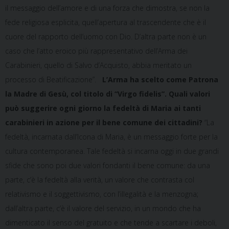
il messaggio dell’amore e di una forza che dimostra, se non la
fede religiosa esplicita, quell’apertura al trascendente che è il
cuore del rapporto dell’uomo con Dio. D’altra parte non è un
caso che l’atto eroico più rappresentativo dell’Arma dei
Carabinieri, quello di Salvo d’Acquisto, abbia meritato un
processo di Beatificazione”.
L’Arma ha scelto come Patrona
la Madre di Gesù, col titolo di “Virgo fidelis”. Quali valori
può suggerire ogni giorno la fedeltà di Maria ai tanti
carabinieri in azione per il bene comune dei cittadini?
“La
fedeltà, incarnata dall’Icona di Maria, è un messaggio forte per la
cultura contemporanea. Tale fedeltà si incarna oggi in due grandi
sfide che sono poi due valori fondanti il bene comune: da una
parte, c’è la fedeltà alla verità, un valore che contrasta col
relativismo e il soggettivismo, con l’illegalità e la menzogna;
dall’altra parte, c’è il valore del servizio, in un mondo che ha
dimenticato il senso del gratuito e che tende a scartare i deboli,