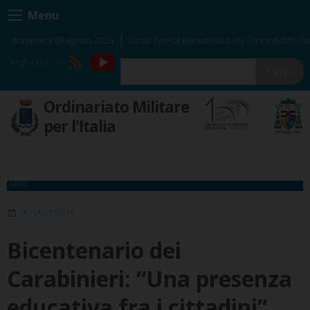
Skip
Menu
to
content
domenica 09 agosto 2026
Santa Teresa Benedetta della Croce (Edith) Ste
YouTube
RSS
Cerca
Ordinariato Militare
per l'Italia
NEWS
14 LUGLIO 2014
Bicentenario dei
Carabinieri: “Una presenza
educativa fra i cittadini”