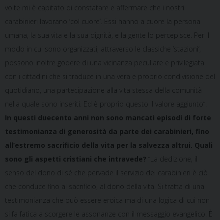
volte mi è capitato di constatare e affermare che i nostri
carabinieri lavorano ‘col cuore’. Essi hanno a cuore la persona
umana, la sua vita e la sua dignità, e la gente lo percepisce. Per il
modo in cui sono organizzati, attraverso le classiche ‘stazioni’,
possono inoltre godere di una vicinanza peculiare e privilegiata
con i cittadini che si traduce in una vera e proprio condivisione del
quotidiano, una partecipazione alla vita stessa della comunità
nella quale sono inseriti. Ed è proprio questo il valore aggiunto”.
In questi duecento anni non sono mancati episodi di forte
testimonianza di generosità da parte dei carabinieri, fino
all’estremo sacrificio della vita per la salvezza altrui. Quali
sono gli aspetti cristiani che intravede?
“La dedizione, il
senso del dono di sé che pervade il servizio dei carabinieri è ciò
che conduce fino al sacrificio, al dono della vita. Si tratta di una
testimonianza che può essere eroica ma di una logica di cui non
si fa fatica a scorgere le assonanze con il messaggio evangelico. È