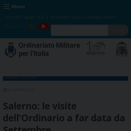
Skip
Menu
to
content
venerdì 07 agosto 2026
Santi Sisto II, papa, e compagni, martiri
YouTube
RSS
Cerca
Ordinariato Militare
per l'Italia
CAMPANIA E BASILICATA
27 GENNAIO 2015
Salerno: le visite
dell’Ordinario a far data da
Settembre