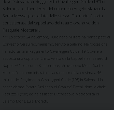
dove è di stanza il Reggimento Cavalleggeri Guide (19°) di
Salerno, alle dipendenze del colonnello Angelo Malizia. La
Santa Messa, presieduta dallo stesso Ordinario, è stata
concelebrata dal cappellano del teatro operativo don
Pasquale Moscarelli.
*** Lo scorso 24 novembre, l’Ordinario Militare ha partecipato al
Convegno Cei sull’ecumenismo, tenuto a Salerno. Nell’occasione
ha fatto visita al Reggimento Cavalleggeri Guide (19°), ove era
esposta una copia del Cristo velato della Cappella Sansevero di
Napoli. *** Lo scorso 8 settembre, l’Arcivescovo Mons. Santo
Marcianò, ha amministrato il sacramento della cresima a 46
militari del Reggimento Cavalleggeri Guide (19°) in Salerno. Ha
concelebrato l’Abate Ordinario di Cava de’ Tirreni, dom Michele
Petruzzelli (osb) ed ha assistito l’Arcivescovo Metropolita di
Salerno Mons. Luigi Moretti.