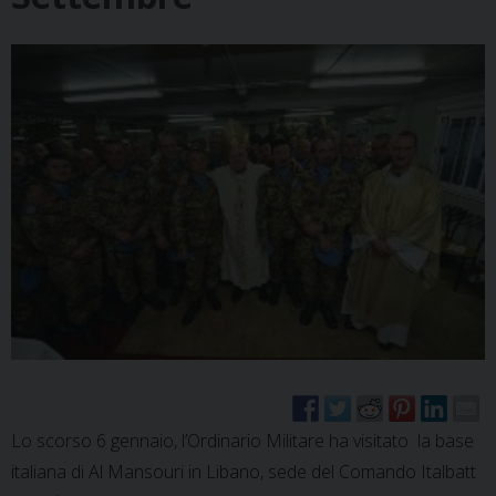
Lo scorso 6 gennaio, l’Ordinario Militare ha visitato la base
italiana di Al Mansouri in Libano, sede del Comando Italbatt