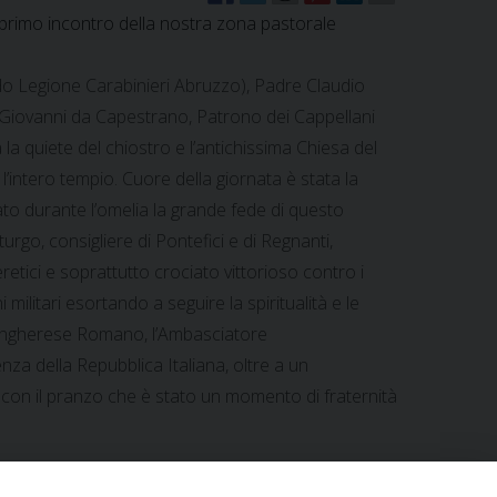
l primo incontro della nostra zona pastorale
o Legione Carabinieri Abruzzo), Padre Claudio
n Giovanni da Capestrano, Patrono dei Cappellani
 la quiete del chiostro e l’antichissima Chiesa del
’intero tempio. Cuore della giornata è stata la
ato durante l’omelia la grande fede di questo
urgo, consigliere di Pontefici e di Regnanti,
retici e soprattutto crociato vittorioso contro i
 militari esortando a seguire la spiritualità e le
 Ungherese Romano, l’Ambasciatore
nza della Repubblica Italiana, oltre a un
o con il pranzo che è stato un momento di fraternità