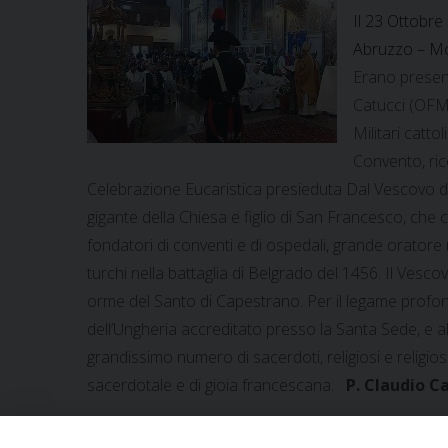
Il 23 Ottobre
Abruzzo – Mo
Erano presen
Catucci (OFM 
Militari catto
Convento, ric
Celebrazione Eucaristica presieduta Dal Vescovo di 
gigante della Chiesa e figlio di San Francesco, che c
fondatori di conventi e di ospedali, grande oratore r
turchi nella battaglia di Belgrado del 1456. Il Vescov
orme del Santo di Capestrano. Per il legame profo
dell’Ungheria accreditato presso la Santa Sede, e al
grandissimo numero di sacerdoti, religiosi e religi
sacerdotale e di gioia francescana.
P. Claudio C