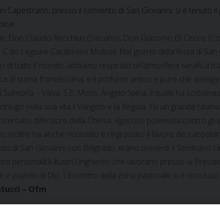
 in Capestrano, presso il convento di San Giovanni, si è tenuto i
lise.
ti: Don Claudio Recchiuti (Decano), Don Giacomo Di Cecco (C.d
C.do Legione Carabinieri Molise). Nel giorno della festa di Sa
lici di tutto il mondo, abbiamo respirato un’atmosfera serafica tra
ca di storia francescana, e il profumo antico e puro che avvolge l
Sulmona – Valva, S.E. Mons. Angelo Spina, il quale ha sottoline
oniugò nella sua vita il Vangelo e la Regola. Fu un grande taumat
icercato, difensore della Chiesa, vigoroso polemista contro gli e
o, inoltre ha anche ricordato e ringraziato il lavoro dei cappellani
ndo di San Giovanni con Belgrado, erano presenti il Seminario
tre personalità illustri Ungheresi che lavorano presso la Preside
ose e popolo di Dio. L’incontro della zona pastorale si è conclus
atucci – Ofm