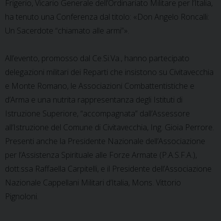
Frigerio, Vicario Generale dell’Ordinariato Militare per l’Italia,
ha tenuto una Conferenza dal titolo: «Don Angelo Roncalli:
Un Sacerdote “chiamato alle armi”».
All’evento, promosso dal Ce.Si.Va., hanno partecipato
delegazioni militari dei Reparti che insistono su Civitavecchia
e Monte Romano, le Associazioni Combattentistiche e
d’Arma e una nutrita rappresentanza degli Istituti di
Istruzione Superiore, “accompagnata” dall’Assessore
all’Istruzione del Comune di Civitavecchia, Ing. Gioia Perrore.
Presenti anche la Presidente Nazionale dell’Associazione
per l’Assistenza Spirituale alle Forze Armate (P.A.S.F.A.),
dott.ssa Raffaella Carpitelli, e il Presidente dell’Associazione
Nazionale Cappellani Militari d’Italia, Mons. Vittorio
Pignoloni.