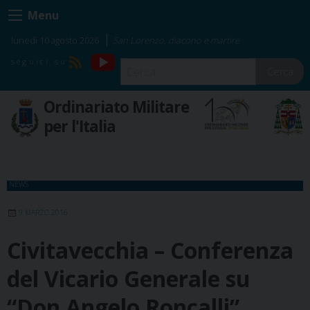
Skip
Menu
to
content
lunedì 10 agosto 2026
San Lorenzo, diacono e martire
YouTube
RSS
Cerca
Ordinariato Militare
per l'Italia
NEWS
9 MARZO 2016
Civitavecchia – Conferenza
del Vicario Generale su
“Don Angelo Roncalli”