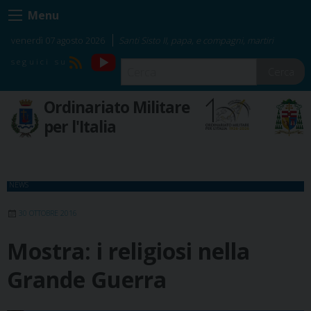
Skip
Menu
to
content
venerdì 07 agosto 2026
Santi Sisto II, papa, e compagni, martiri
YouTube
RSS
Cerca
Ordinariato Militare
per l'Italia
NEWS
30 OTTOBRE 2016
Mostra: i religiosi nella
Grande Guerra