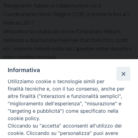
Risorgimento Italiano in collaborazione con il
Coordinamento Storici Religiosi (CSR), si protrarrà fino al 5
febbraio 2017.
All’iniziativa ha collaborato anche l’Ordinariato Militare,
mettendo a disposizione materiale di archivio (foto, scritti
ecc.) inerente l’attività svolta dai cappellani militari durante il
primo conflitto mondiale.
Informativa
Utilizziamo cookie o tecnologie simili per
finalità tecniche e, con il tuo consenso, anche per
altre finalità ("interazioni e funzionalità semplici",
«
GMG – I giovani ricevuti
Omelia dell’Ordinario, al
"miglioramento dell'esperienza", "misurazione" e
dall’Ordinario
Verano, nella Celebrazione a
"targeting e pubblicità") come specificato nella
ricordo dei caduti
»
cookie policy.
Cliccando su "accetta" acconsenti all'utilizzo dei
cookie. Cliccando su "personalizza" puoi avere