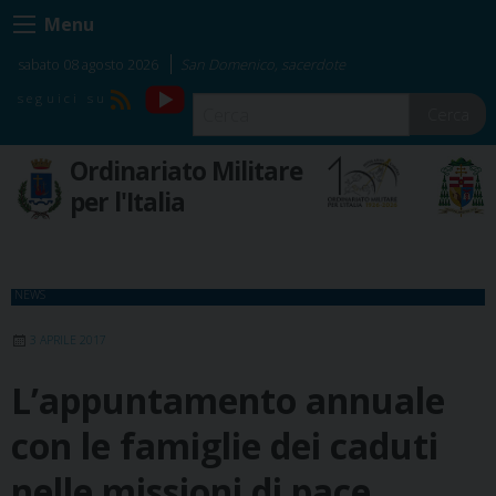
Skip
Menu
to
content
sabato 08 agosto 2026
San Domenico, sacerdote
YouTube
RSS
Cerca
Ordinariato Militare
per l'Italia
NEWS
3 APRILE 2017
L’appuntamento annuale
con le famiglie dei caduti
nelle missioni di pace