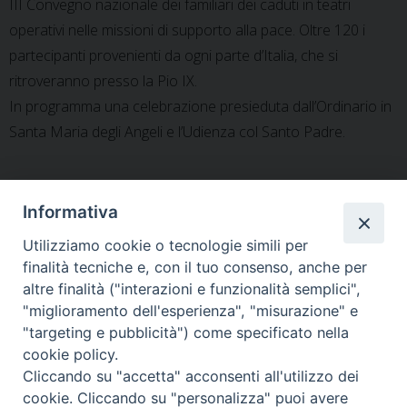
III Convegno nazionale dei familiari dei caduti in teatri
operativi nelle missioni di supporto alla pace. Oltre 120 i
partecipanti provenienti da ogni parte d’Italia, che si
ritroveranno presso la Pio IX.
In programma una celebrazione presieduta dall’Ordinario in
Santa Maria degli Angeli e l’Udienza col Santo Padre.
Informativa
Programma-del-Convegno
Utilizziamo cookie o tecnologie simili per
finalità tecniche e, con il tuo consenso, anche per
altre finalità ("interazioni e funzionalità semplici",
"miglioramento dell'esperienza", "misurazione" e
«
Ancona – Benedizione della
“Un incontro che ci tocca il
"targeting e pubblicità") come specificato nella
Chiesa e dell’Altare
cuore!”
»
cookie policy.
Cliccando su "accetta" acconsenti all'utilizzo dei
cookie. Cliccando su "personalizza" puoi avere