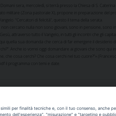
Domani sera, mercoledì, si terrà presso la Chiesa di S. Caterin
iato militare (Zona pastorale X), propone in preparazione del p
angelo. “Cercatori di felicità”, questo il tema della serata.
e non cercano nulla non sono giovani, sono in pensione, sono inve
sù, attraverso tutto il Vangelo, in tutti gli incontri che gli cap
qui quella sua domanda che cerca di far emergere il desiderio di v
chi?”. Anche io vorrei oggi domandare ai giovani che sono qui in 
ne, che cosa cerchi? Che cosa cerchi nel tuo cuore?”».(Frances
 pdf il programma con temi e date.
imili per finalità tecniche e, con il tuo consenso, anche per 
amento dell'esperienza", "misurazione" e "targeting e pubbli