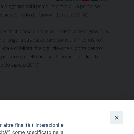
a a Magnanapoli il primo incontro di un percorso
rossimo Sinodo dei Giovani (Ottobre 2018)
cchiati prima del tempo. E’ triste vedere giovani in
itano lungo la strada, appare come un “incendiario”
ita e di felicità che ogni giovane si porta dentro:
piazza e a quelli che ascoltano per i media: “Tu,
co 30 agosto 2017).
altre finalità ("interazioni e
cità") come specificato nella