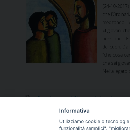
(24-10-2017) 
che l’Ordinar
meditando il V
«I giovani ch
pensione… E Ge
dei cuori. Da 
“che cosa cer
che sei giova
Nell’allegato
In-Cammino-verso-il-Sinodo-dei-giovani
Informativa
Utilizziamo cookie o tecnologie s
funzionalità semplici", "miglior