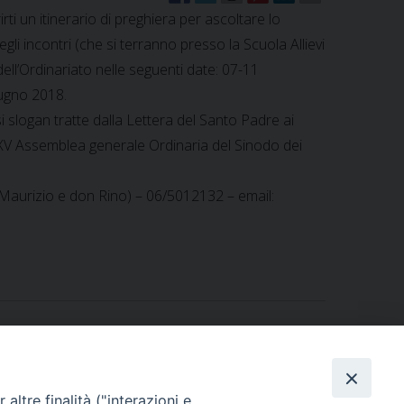
i un itinerario di preghiera per ascoltare lo
degli incontri (che si terranno presso la Scuola Allievi
ell’Ordinariato nelle seguenti date: 07-11
ugno 2018.
si slogan tratte dalla Lettera del Santo Padre ai
XV Assemblea generale Ordinaria del Sinodo dei
 Maurizio e don Rino) – 06/5012132 – email:
altre finalità ("interazioni e