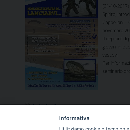
(31-10-2017) 
Spirito; intro
Cappellani – 
novembre 201
Il dépliant di
giovani in o
vescovi.
Per informazi
seminario.or
depliant-della-pastorale-vocazionale
Informativa
Utilizziamo cookie o tecnologie s