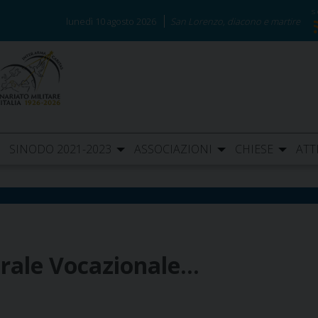
lunedì 10 agosto 2026
San Lorenzo, diacono e martire
SINODO 2021-2023
ASSOCIAZIONI
CHIESE
ATT
torale Vocazionale…