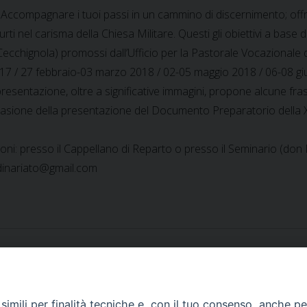
Accompagnare i tuoi passi in un cammino di discernimento; offrirt
durti nel carisma della Chiesa Militare. Questi gli obiettivi a base 
Cecchignola) promossi dall’Ufficio per la Pastorale Vocazionale d
7 / 27 febbraio-03 marzo 2018 / 02-05 maggio 2018 / 06-08 gi
 presentazione, oltre a significative immagini, propone alcune fra
ccasione della presentazione del Documento Preparatorio della 
oni: presso il Cappellano di Reparto o presso il Seminario (don
dinariato@gmail.com
imili per finalità tecniche e, con il tuo consenso, anche per 