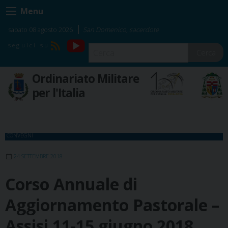
Skip
Menu
to
content
sabato 08 agosto 2026
San Domenico, sacerdote
YouTube
RSS
Cerca
Ordinariato Militare
per l'Italia
CONVEGNI
24 SETTEMBRE 2018
Corso Annuale di
Aggiornamento Pastorale –
Assisi 11-15 giugno 2018