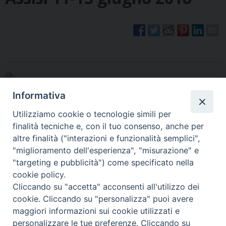
Assisi-2018-Programma-del-Corso-di-Aggiornamento-Pastorale
Informativa
Utilizziamo cookie o tecnologie simili per
finalità tecniche e, con il tuo consenso, anche per
altre finalità ("interazioni e funzionalità semplici",
«
I corsi prematrimoniali nella
L’attenzione dell’Ordinario al
"miglioramento dell'esperienza", "misurazione" e
X zona pastorale
tema della vita, caro a Madre
"targeting e pubblicità") come specificato nella
Teresa
»
cookie policy.
Cliccando su "accetta" acconsenti all'utilizzo dei
cookie. Cliccando su "personalizza" puoi avere
maggiori informazioni sui cookie utilizzati e
personalizzare le tue preferenze. Cliccando su