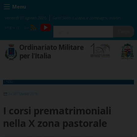
Skip
Menu
to
content
venerdì 07 agosto 2026
Santi Sisto II, papa, e compagni, martiri
YouTube
RSS
Cerca
Ordinariato Militare
per l'Italia
LAZIO
24 SETTEMBRE 2018
I corsi prematrimoniali
nella X zona pastorale