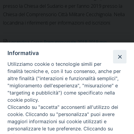
presso la Chiesa del Sudario e per l’anno 2019 presso la
Chiesa del Comprensorio Città Militare Cecchignola. Nella
locandina i riferimenti per informazioni ed iscrizioni.
Locandina-Corso-Prematrimoniale-2018-2019-min
Informativa
Dalle zone pastorali
Utilizziamo cookie o tecnologie simili per
finalità tecniche e, con il tuo consenso, anche per
altre finalità ("interazioni e funzionalità semplici",
«
In rete il n. 8 anno 2018 di
Corso Annuale di
"miglioramento dell'esperienza", "misurazione" e
“Senza Confini”
Aggiornamento Pastorale –
"targeting e pubblicità") come specificato nella
Assisi 11-15 giugno 2018
»
cookie policy.
Cliccando su "accetta" acconsenti all'utilizzo dei
cookie. Cliccando su "personalizza" puoi avere
maggiori informazioni sui cookie utilizzati e
personalizzare le tue preferenze. Cliccando su
Ordinariato Militare per l'Italia