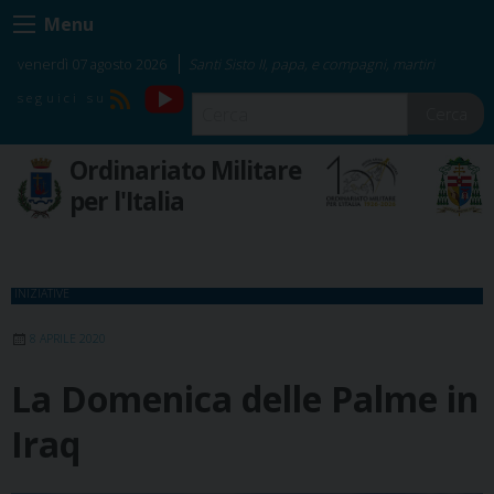
Skip
Menu
to
content
venerdì 07 agosto 2026
Santi Sisto II, papa, e compagni, martiri
YouTube
RSS
Cerca
Ordinariato Militare
per l'Italia
INIZIATIVE
8 APRILE 2020
La Domenica delle Palme in
Iraq