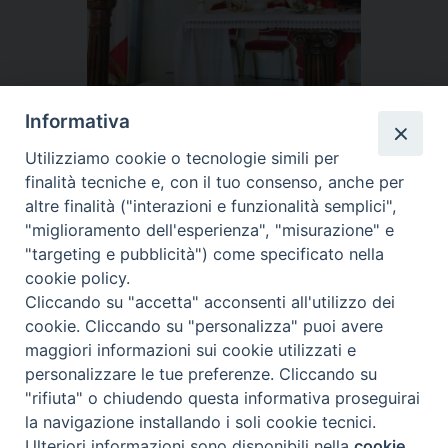
Informativa
Utilizziamo cookie o tecnologie simili per
finalità tecniche e, con il tuo consenso, anche per
altre finalità ("interazioni e funzionalità semplici",
"miglioramento dell'esperienza", "misurazione" e
«
Impegno dell’Esercito e
Un Giovedì Santo che non
"targeting e pubblicità") come specificato nella
iniziative del Cappellano
dimenticheremo facilmente
»
cookie policy.
Cliccando su "accetta" acconsenti all'utilizzo dei
cookie. Cliccando su "personalizza" puoi avere
maggiori informazioni sui cookie utilizzati e
personalizzare le tue preferenze. Cliccando su
Ordinariato Militare per l'Italia
"rifiuta" o chiudendo questa informativa proseguirai
Salita del Grillo, 37 - 00184 Roma
la navigazione installando i soli cookie tecnici.
tel. 06.6795100
Ulteriori informazioni sono disponibili nella
cookie