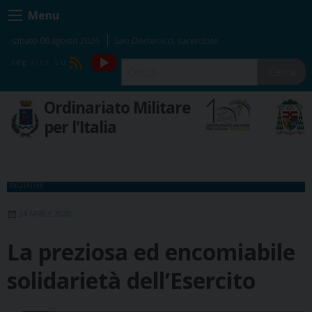
Skip
Menu
to
content
sabato 08 agosto 2026
San Domenico, sacerdote
YouTube
RSS
Cerca
Ordinariato Militare
per l'Italia
INIZIATIVE
24 APRILE 2020
La preziosa ed encomiabile
solidarietà dell’Esercito