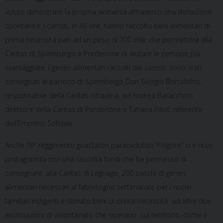
voluto dimostrare la propria vicinanza attraverso una donazione
spontanea. I carristi, in 48 ore, hanno raccolto beni alimentari di
prima necessità pari ad un peso di 700 chili, che permetterà alla
Caritas di Spilimbergo e Pordenone di aiutare le persone più
svantaggiate. I generi alimentari raccolti dai carristi, sono stati
consegnati al parroco di Spilimbergo Don Giorgio Bortolotto,
responsabile della Caritas cittadina, ad Andrea Baracchino
direttore della Caritas di Pordenone e Tatiana Pillot, referente
dell’Emporio Solidale.
Anche l’8° reggimento guastatori paracadutisti “Folgore” si è reso
protagonista con una raccolta fondi che ha permesso di
consegnare, alla Caritas di Legnago, 200 pacchi di generi
alimentari necessari al fabbisogno settimanale per i nuclei
familiari indigenti e donato beni di prima necessità ad altre due
associazioni di volontariato che operano sul territorio, come il