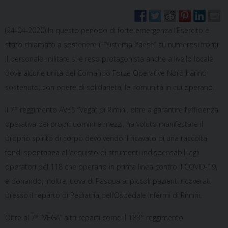
(24-04-2020) In questo periodo di forte emergenza l’Esercito è
stato chiamato a sostenere il “Sistema Paese” su numerosi fronti.
Il personale militare si è reso protagonista anche a livello locale
dove alcune unità del Comando Forze Operative Nord hanno
sostenuto, con opere di solidarietà, le comunità in cui operano.
Il 7° reggimento AVES “Vega” di Rimini, oltre a garantire l’efficienza
operativa dei propri uomini e mezzi, ha voluto manifestare il
proprio spirito di corpo devolvendo il ricavato di una raccolta
fondi spontanea all’acquisto di strumenti indispensabili agli
operatori del 118 che operano in prima linea contro il COVID-19,
e donando, inoltre, uova di Pasqua ai piccoli pazienti ricoverati
presso il reparto di Pediatria dell’Ospedale Infermi di Rimini.
Oltre al 7° “VEGA” altri reparti come il 183° reggimento