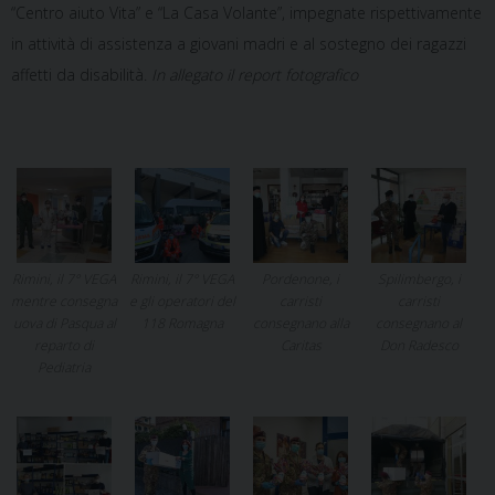
“Centro aiuto Vita” e “La Casa Volante”, impegnate rispettivamente
in attività di assistenza a giovani madri e al sostegno dei ragazzi
affetti da disabilità.
In allegato il report fotografico
Rimini, il 7° VEGA
Rimini, il 7° VEGA
Pordenone, i
Spilimbergo, i
mentre consegna
e gli operatori del
carristi
carristi
uova di Pasqua al
118 Romagna
consegnano alla
consegnano al
reparto di
Caritas
Don Radesco
Pediatria