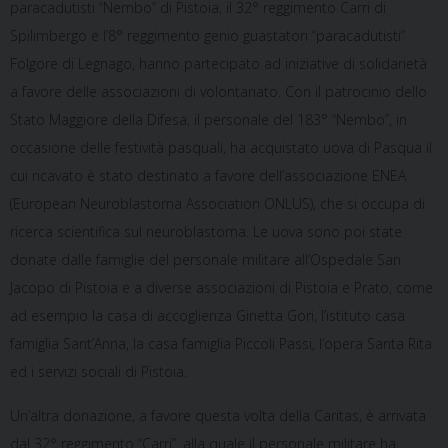
paracadutisti “Nembo” di Pistoia, il 32° reggimento Carri di
Spilimbergo e l’8° reggimento genio guastatori “paracadutisti”
Folgore di Legnago, hanno partecipato ad iniziative di solidarietà
a favore delle associazioni di volontariato. Con il patrocinio dello
Stato Maggiore della Difesa, il personale del 183° “Nembo”, in
occasione delle festività pasquali, ha acquistato uova di Pasqua il
cui ricavato è stato destinato a favore dell’associazione ENEA
(European Neuroblastoma Association ONLUS), che si occupa di
ricerca scientifica sul neuroblastoma. Le uova sono poi state
donate dalle famiglie del personale militare all’Ospedale San
Jacopo di Pistoia e a diverse associazioni di Pistoia e Prato, come
ad esempio la casa di accoglienza Ginetta Gori, l’istituto casa
famiglia Sant’Anna, la casa famiglia Piccoli Passi, l’opera Santa Rita
ed i servizi sociali di Pistoia.
Un’altra donazione, a favore questa volta della Caritas, è arrivata
dal 32° reggimento “Carri”, alla quale il personale militare ha