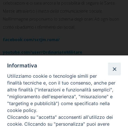
celebrazioni e ci sarà ancora la possibilità di seguire le Sante
Messe attraverso i mezzi della comunicazione sociale.
Nell’immagine proponiamo lo schema degli orari. Ad ogni buon
conto ribadiamo i riferimenti dei social:
facebook.com/sctjm.roma/
youtube.com/user/OrdinariatoMilitare
Informativa
Notificheapp
Utilizziamo cookie o tecnologie simili per
finalità tecniche e, con il tuo consenso, anche per
altre finalità ("interazioni e funzionalità semplici",
«
Iniziativa per il centenario
gennaio – marzo 2020
»
"miglioramento dell'esperienza", "misurazione" e
della nascita di Giovanni
"targeting e pubblicità") come specificato nella
Paolo II
cookie policy.
Cliccando su "accetta" acconsenti all'utilizzo dei
cookie. Cliccando su "personalizza" puoi avere