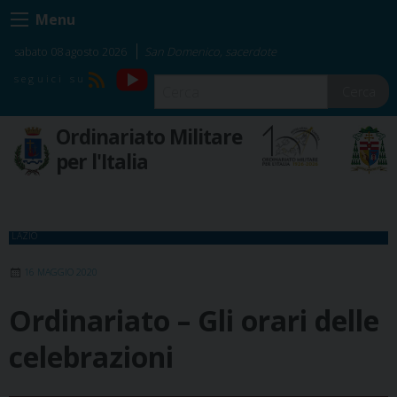
Skip
Menu
to
content
sabato 08 agosto 2026
San Domenico, sacerdote
YouTube
RSS
Cerca
Ordinariato Militare
per l'Italia
LAZIO
16 MAGGIO 2020
Ordinariato – Gli orari delle
celebrazioni