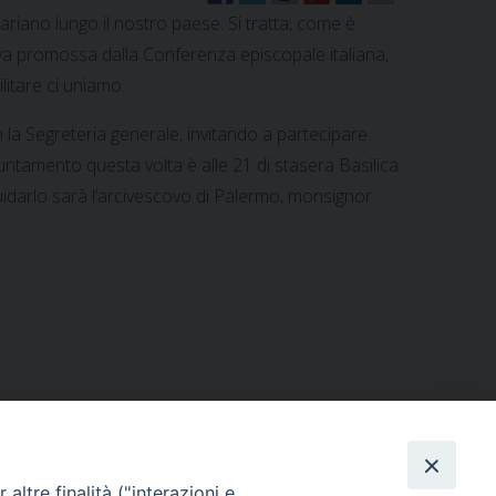
ariano lungo il nostro paese. Si tratta, come è
ativa promossa dalla Conferenza episcopale italiana,
litare ci uniamo.
 la Segreteria generale, invitando a partecipare
puntamento questa volta è alle 21 di stasera Basilica
uidarlo sarà l’arcivescovo di Palermo, monsignor
altre finalità ("interazioni e