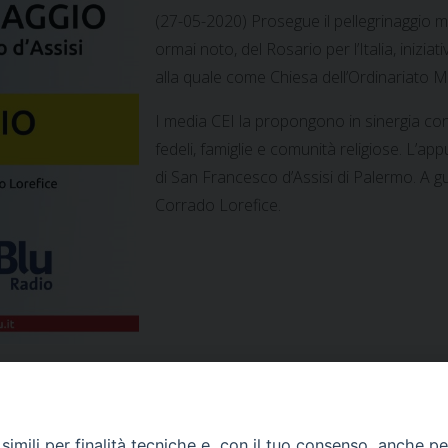
(27-05-2020) Prosegue il pellegrinaggio m
ormai noto, del Rosario per l’Italia, inizi
alla quale come Chiesa dell’Ordinariato Mi
I media CEI la propongono in sinergia con
fedeli, famiglie e comunità religiose. L’ap
di San Francesco d’Assisi di Palermo. A g
Corrado Lorefice.
imili per finalità tecniche e, con il tuo consenso, anche per 