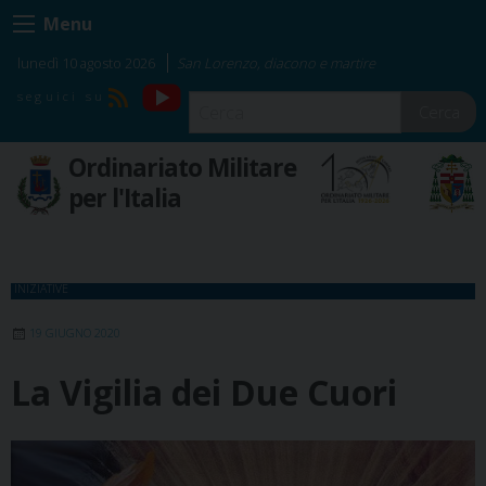
Skip
Menu
to
content
lunedì 10 agosto 2026
San Lorenzo, diacono e martire
YouTube
RSS
Cerca
Ordinariato Militare
per l'Italia
INIZIATIVE
19 GIUGNO 2020
La Vigilia dei Due Cuori