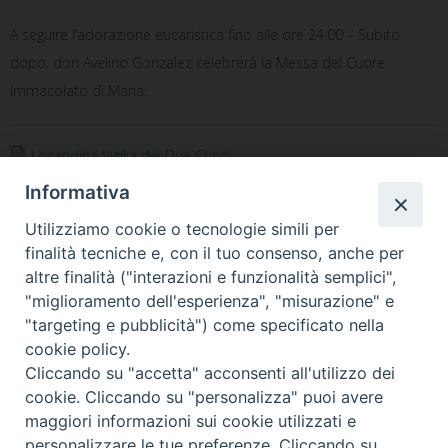
A seguire l’adorazione eucaristica fino alle ore 24.00 – Subito
dopo, don Avelino Gonzalez celebrerà la Messa del Cuore
Immacolato di Maria.
Locandina Vigilia dei Due Cuori
Informativa
Notificheapp
Utilizziamo cookie o tecnologie simili per
finalità tecniche e, con il tuo consenso, anche per
altre finalità ("interazioni e funzionalità semplici",
«
Giubileo Sacerdotale di don
Domani in Laterano
"miglioramento dell'esperienza", "misurazione" e
Roberto di Giuseppe e Padre
l’ordinazione sacerdotale di
"targeting e pubblicità") come specificato nella
Giuseppe Palmesano
Cosmo e Marco
»
cookie policy.
Cliccando su "accetta" acconsenti all'utilizzo dei
cookie. Cliccando su "personalizza" puoi avere
maggiori informazioni sui cookie utilizzati e
personalizzare le tue preferenze. Cliccando su