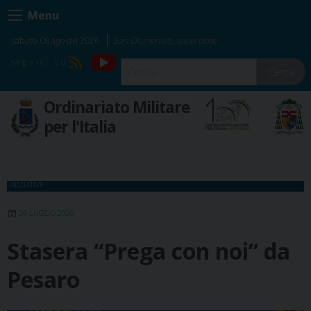
Skip
Menu
to
content
sabato 08 agosto 2026
San Domenico, sacerdote
YouTube
RSS
Cerca
Ordinariato Militare
per l'Italia
INIZIATIVE
29 LUGLIO 2020
Stasera “Prega con noi” da
Pesaro