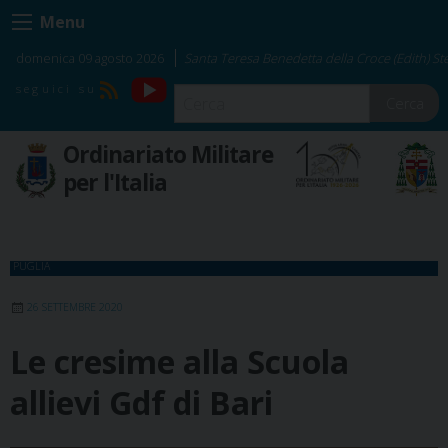
Skip
Menu
to
content
domenica 09 agosto 2026
Santa Teresa Benedetta della Croce (Edith) Ste
YouTube
RSS
Cerca
Ordinariato Militare
per l'Italia
PUGLIA
26 SETTEMBRE 2020
Le cresime alla Scuola
allievi Gdf di Bari