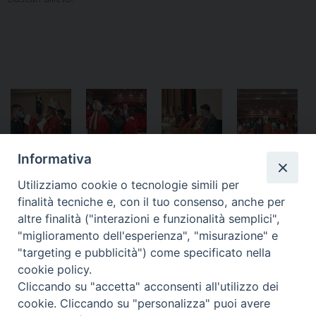
Informativa
Notificheapp
Utilizziamo cookie o tecnologie simili per
finalità tecniche e, con il tuo consenso, anche per
altre finalità ("interazioni e funzionalità semplici",
"miglioramento dell'esperienza", "misurazione" e
«
Avviato il nuovo Anno
Verso il diaconato di Giovanni
"targeting e pubblicità") come specificato nella
formativo in Seminario
e Luigi
»
cookie policy.
Cliccando su "accetta" acconsenti all'utilizzo dei
cookie. Cliccando su "personalizza" puoi avere