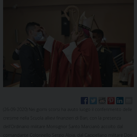
(26-09-2020) Nei giorni scorsi ha avuto luogo il conferimento delle
cresime nella Scuola allievi finanzieri di Bari, con la presenza
dell’Ordinario militare Monsignor Santo Marcianò accolto dal
comandante Colonnello Sergio Aloia, dal Cappellano militare Don