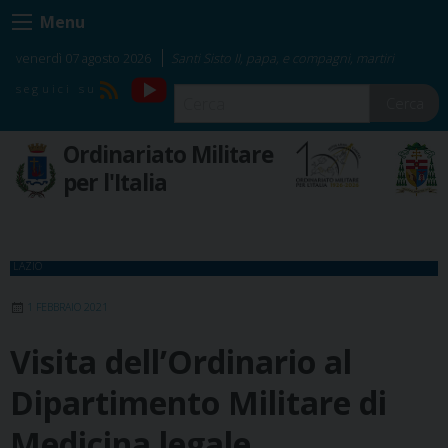
Skip
Menu
to
content
venerdì 07 agosto 2026
Santi Sisto II, papa, e compagni, martiri
YouTube
RSS
Cerca
Ordinariato Militare
per l'Italia
LAZIO
1 FEBBRAIO 2021
Visita dell’Ordinario al
Dipartimento Militare di
Medicina legale