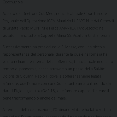
Cecchignola.
Accolto dal Direttore Col. Med., nonché Ufficiale Coordinatore
Regionale dell’Operazione IGEA, Maurizio LUPARDINI e dai Generali
di Brigata Paolo MONTINI e Felice AMANTEA, l’Arcivescovo ha
visitato innanzitutto la Cappella Maria SS. Auxilium Cristianorum.
Successivamente ha presieduto la S. Messa, con una piccola
rappresentanza del personale, durante la quale nell’omelia ha
voluto richiamare il tema della sofferenza, tanto attuale in questo
tempo di pandemia, anche attraverso un passo della Salvifici
Doloris di Giovanni Paolo II, dove la sofferenza viene legata
all’amore, quell’amore con cui «Dio ha tanto amato il mondo da
dare il Figlio unigenito» (Gv 3,16), quell’amore capace di creare il
bene trasformandolo anche dal male.
Al termine della celebrazione, l’Ordinario Militare ha fatto visita ai
reparti del Dipartimento, ringraziando il personale per l’impegno