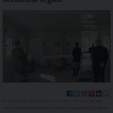
(01-02-2021) Nei giorni scorsi, S. Ecc. Mons. Marcianò ha fatto
visita al Dipartimento Militare di Medicina Legale alla Città Militare