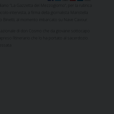
diano “La Gazzetta del Mezzogiorno”, per la rubrica
colo-intervista, a firma della giornalista Maristella
mo Binetti, al momento imbarcato su Nave Cavour.
ocazionale di don Cosmo che da giovane sottocapo
apreso l’itinerario che lo ha portato al sacerdozio.
ressata.