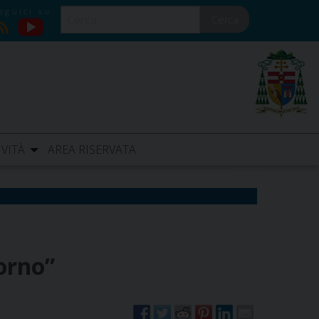
Cerca
YouTube
RSS
IVITÀ
AREA RISERVATA
orno”