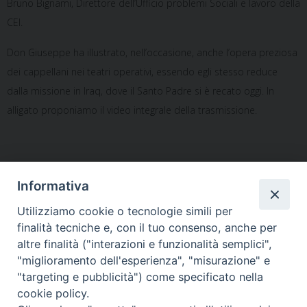
Bruno Bignami, Direttore dell’Ufficio problemi Sociali e lavoro della
CEI.
Don Giuseppe ha illustrato, nell’occasione, anche l’opera preziosa
dei cappellani nei teatri operativi, essendo egli stesso reduce
dalla missione in Iraq, dove il Santo Padre si è recato oggi. In
alligato proponiamo il video integrale della trasmissione.
link video trasmissione
Informativa
Notificheapp
Utilizziamo cookie o tecnologie simili per
finalità tecniche e, con il tuo consenso, anche per
altre finalità ("interazioni e funzionalità semplici",
"miglioramento dell'esperienza", "misurazione" e
«
Catena eucaristica per le
Evento di grazia al Seminario
"targeting e pubblicità") come specificato nella
vittime della pandemia
Maggiore
»
cookie policy.