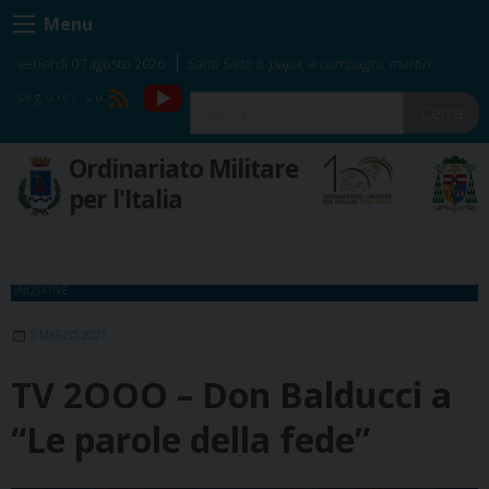
Skip
Menu
to
content
venerdì 07 agosto 2026
Santi Sisto II, papa, e compagni, martiri
YouTube
RSS
Cerca
Ordinariato Militare
per l'Italia
INIZIATIVE
5 MARZO 2021
TV 2OOO – Don Balducci a
“Le parole della fede”