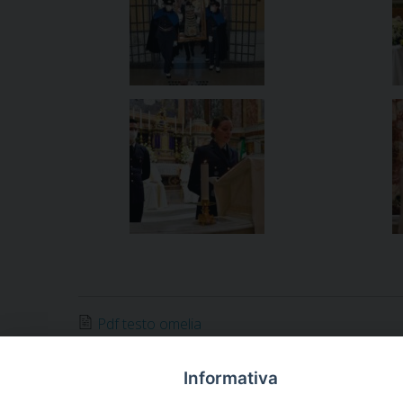
Pdf testo omelia
Notificheapp
Informativa