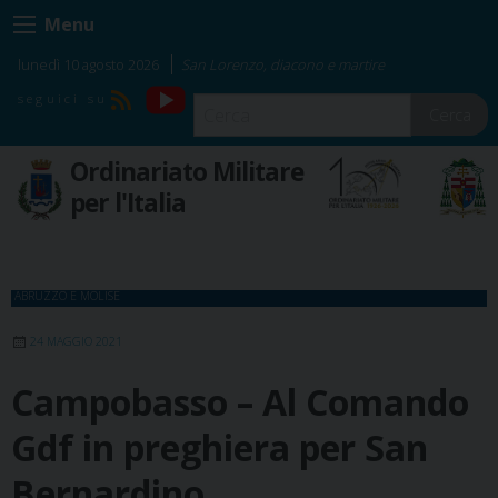
Skip
Menu
to
content
lunedì 10 agosto 2026
San Lorenzo, diacono e martire
YouTube
RSS
Cerca
Ordinariato Militare
per l'Italia
ABRUZZO E MOLISE
24 MAGGIO 2021
Campobasso – Al Comando
Gdf in preghiera per San
Bernardino