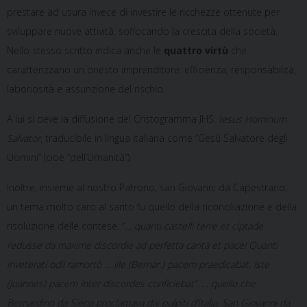
prestare ad usura invece di investire le ricchezze ottenute per
sviluppare nuove attività, soffocando la crescita della società.
Nello stesso scritto indica anche le
quattro virtù
che
caratterizzano un onesto imprenditore: efficienza, responsabilità,
laboriosità e assunzione del rischio.
A lui si deve la diffusione del Cristogramma JHS:
Iesus Hominum
Salvator
, traducibile in lingua italiana come “Gesù Salvatore degli
Uomini” (cioè “dell’Umanità”).
Inoltre, insieme al nostro Patrono, san Giovanni da Capestrano,
un tema molto caro al santo fu quello della riconciliazione e della
risoluzione delle contese: “
… quanti castelli terre et ciptade
redusse da maxime discordie ad perfetta carità et pace! Quanti
inveterati odii ramortò
… ille (Bernar.) pacem praedicabat, iste
(Joannes) pacem inter discordes conficiebat”
.
… quello che
Bernardino da Siena proclamava dai pulpiti d’Italia, San Giovanni da