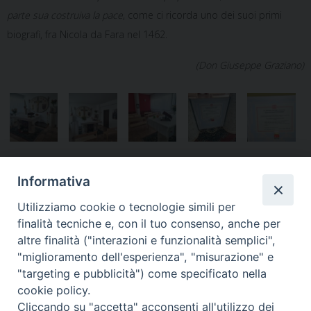
parte sua costruiva la pace
, come ci ricorda uno dei suoi primi
biografi, fra Nicola da Fara nel 1462.
(Don Giuseppe Graziano)
Informativa
Notificheapp
Utilizziamo cookie o tecnologie simili per
finalità tecniche e, con il tuo consenso, anche per
altre finalità ("interazioni e funzionalità semplici",
"miglioramento dell'esperienza", "misurazione" e
«
In preghiera per la pace in
Accademia di Modena – Le
"targeting e pubblicità") come specificato nella
Terra Santa
cresime in Duomo
»
cookie policy.
Cliccando su "accetta" acconsenti all'utilizzo dei