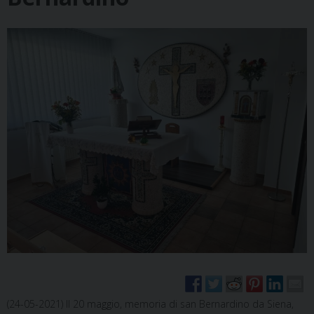
(24-05-2021) Il 20 maggio, memoria di san Bernardino da Siena,