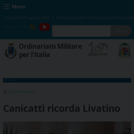
Skip
Menu
to
content
mercoledì 05 agosto 2026
Dedicazione della basilica di Santa Maria Ma
YouTube
RSS
Cerca
Ordinariato Militare
per l'Italia
SICILIA
23 SETTEMBRE 2021
Canicattì ricorda Livatino