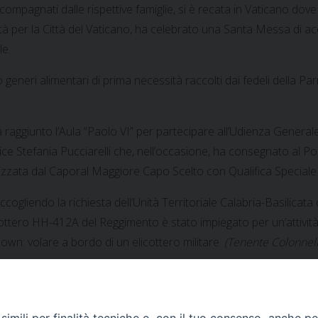
accompagnati dalle rispettive famiglie, si è recata in Vaticano 
tità per la Città del Vaticano, ha celebrato una Santa Messa di a
le.
eneri alimentari di prima necessità raccolti dai fedeli della Pa
a raggiunto l’Aula “Paolo VI” per partecipare all’Udienza Gener
rice Stefania Pucciarelli che, nell’occasione, ha consegnato al 
ealizzata dal Caporal Maggiore Capo Scelto con Qualifica Special
ccogliendo la richiesta dell’Unità Territoriale Calabria-Basilicata
licottero HH-412A del Reggimento è stato impiegato per un’attivi
own: volare a bordo di un elicottero militare.
(Tenente Colonnell