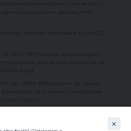
dove Sua Eminenza Reverendissima il Cardinale Mauro
ccoglienza e di preparazione spirituale presso
rrocchia di Santa Maria Immacolata di Accaria (CZ)
ale del Santo Padre Francesco, cui ha preso parte
Pontefice un piccolo dono da parte del personale del
e Raffaele Mazza.
 del Corpo Militare dell’Associazione dei Cavalieri
tà di beneficenza che ha permesso la realizzazione
o Luciano Starace)