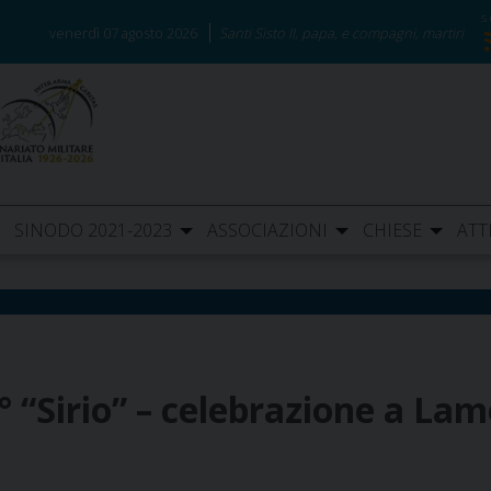
venerdì 07 agosto 2026
Santi Sisto II, papa, e compagni, martiri
SINODO 2021-2023
ASSOCIAZIONI
CHIESE
ATT
2° “Sirio” – celebrazione a La