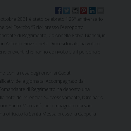
 ottobre 2021 è stato celebrato il 25° anniversario
e dell’Esercito “Sirio” presso l’Aeroporto
andante di Reggimento, Colonnello Fabio Bianchi, in
on Antonio Fiozzo della Diocesi locale, ha voluto
e di eventi che hanno coinvolto sia il personale
no con la resa degli onori ai Caduti
ficativi della giornata. Accompagnato dal
 il Comandante di Reggimento ha deposto una
e note del “silenzio”. Successivamente, l’Ordinario
signor Santo Marcianò, accompagnato dai vari
, ha officiato la Santa Messa presso la Cappella