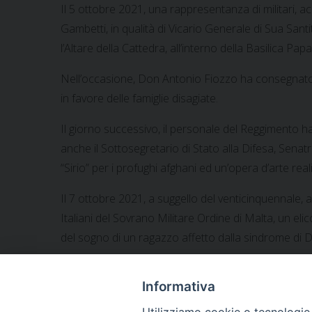
Il 5 ottobre 2021, una rappresentanza di militari, 
Gambetti, in qualità di Vicario Generale di Sua San
l’Altare della Cattedra, all’interno della Basilica Papa
Nell’occasione, Don Antonio Fiozzo ha consegnato g
in favore delle famiglie disagiate.
Il giorno successivo, il personale del Reggimento h
anche il Sottosegretario di Stato alla Difesa, Senat
“Sirio” per i profughi afghani ed un’opera d’arte r
Il 7 ottobre 2021, a suggello del venticinquennale, a
Italiani del Sovrano Militare Ordine di Malta, un e
del sogno di un ragazzo affetto dalla sindrome di D
Notificheapp
Informativa