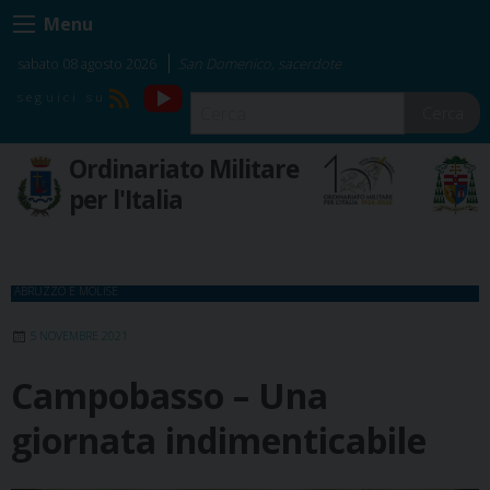
Skip
Menu
to
content
sabato 08 agosto 2026
San Domenico, sacerdote
YouTube
RSS
Cerca
Ordinariato Militare
per l'Italia
ABRUZZO E MOLISE
5 NOVEMBRE 2021
Campobasso – Una
giornata indimenticabile