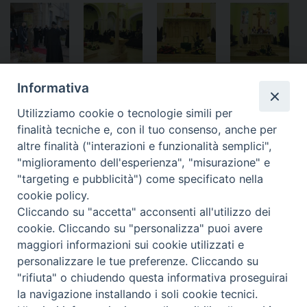
Informativa
Notificheapp
Utilizziamo cookie o tecnologie simili per
finalità tecniche e, con il tuo consenso, anche per
altre finalità ("interazioni e funzionalità semplici",
«
Orvieto – Sigismondi
Il P.A.S.F.A. nei luoghi del
"miglioramento dell'esperienza", "misurazione" e
presiede celebrazione per
giudice Livatino di Livatino
»
"targeting e pubblicità") come specificato nella
San Matteo
cookie policy.
Cliccando su "accetta" acconsenti all'utilizzo dei
cookie. Cliccando su "personalizza" puoi avere
maggiori informazioni sui cookie utilizzati e
personalizzare le tue preferenze. Cliccando su
Ordinariato Militare per l'Italia
"rifiuta" o chiudendo questa informativa proseguirai
Salita del Grillo, 37 - 00184 Roma
la navigazione installando i soli cookie tecnici.
tel. 06.6795100