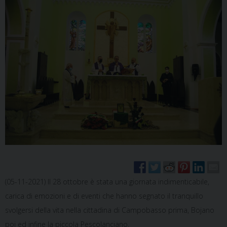
(05-11-2021) Il 28 ottobre è stata una giornata indimenticabile,
carica di emozioni e di eventi che hanno segnato il tranquillo
svolgersi della vita nella cittadina di Campobasso prima, Bojano
poi ed infine la piccola Pescolanciano.