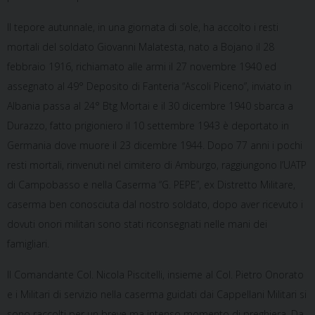
Il tepore autunnale, in una giornata di sole, ha accolto i resti
mortali del soldato Giovanni Malatesta, nato a Bojano il 28
febbraio 1916, richiamato alle armi il 27 novembre 1940 ed
assegnato al 49° Deposito di Fanteria “Ascoli Piceno”, inviato in
Albania passa al 24° Btg Mortai e il 30 dicembre 1940 sbarca a
Durazzo, fatto prigioniero il 10 settembre 1943 è deportato in
Germania dove muore il 23 dicembre 1944. Dopo 77 anni i pochi
resti mortali, rinvenuti nel cimitero di Amburgo, raggiungono l’UATP
di Campobasso e nella Caserma “G. PEPE”, ex Distretto Militare,
caserma ben conosciuta dal nostro soldato, dopo aver ricevuto i
dovuti onori militari sono stati riconsegnati nelle mani dei
famigliari.
Il Comandante Col. Nicola Piscitelli, insieme al Col. Pietro Onorato
e i Militari di servizio nella caserma guidati dai Cappellani Militari si
sono raccolti per un breve ma intenso momento di preghiera. Da