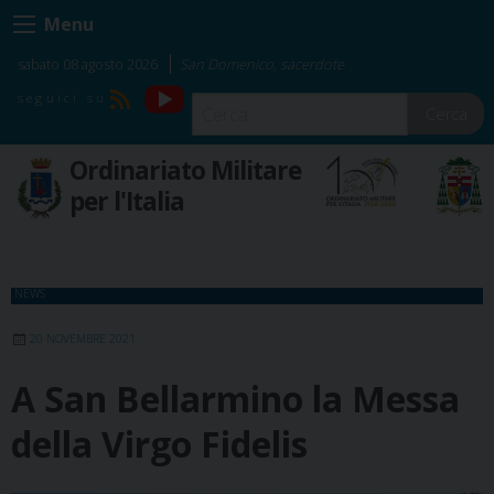
Skip
Menu
to
content
sabato 08 agosto 2026
San Domenico, sacerdote
YouTube
RSS
Cerca
Ordinariato Militare
per l'Italia
NEWS
20 NOVEMBRE 2021
A San Bellarmino la Messa
della Virgo Fidelis