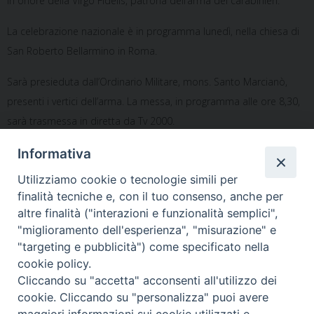
in onore della Virgo Fidelis, patrona dell’arma dei carabinieri.
La celebrazione nazionale è in programma lunedì, nella chiesa di
San Roberto Bellarmino in Roma.
Sarà presieduta dall’Ordinario Militare, mons. Santo Marcianò,
presenti i vertici dell’arma. La messa, in programma alle ore 8,30,
sarà trasmessa in diretta da Tv 2000.
Informativa
Notificheapp
Utilizziamo cookie o tecnologie simili per
finalità tecniche e, con il tuo consenso, anche per
altre finalità ("interazioni e funzionalità semplici",
«
Mons. Cascio dai Cappellani
Civitavecchia – Dedicazione
"miglioramento dell'esperienza", "misurazione" e
della XII Zona
del piazzale antistante la
"targeting e pubblicità") come specificato nella
chiesa dei Frati Cappuccini
»
cookie policy.
Cliccando su "accetta" acconsenti all'utilizzo dei
cookie. Cliccando su "personalizza" puoi avere