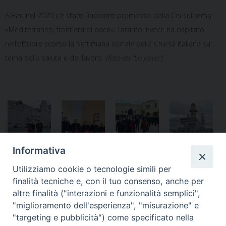
A Bari nel 2020 c’è stato l’incontro promosso dalla Cei sul tema
«Mediterraneo, frontiera di pace»; Taranto invece ha ospitato
nell’ottobre scorso la Settimana sociale della Chiesa italiana sul
tema della salute e del lavoro.
(foto da “Lo Jonio”)
Informativa
Notificheapp
Utilizziamo cookie o tecnologie simili per
finalità tecniche e, con il tuo consenso, anche per
altre finalità ("interazioni e funzionalità semplici",
"miglioramento dell'esperienza", "misurazione" e
«
In preghiera per la pace in
Galatina – Una bella iniziativa
"targeting e pubblicità") come specificato nella