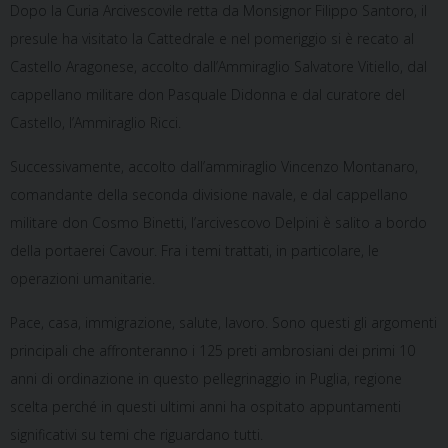
Dopo la Curia Arcivescovile retta da Monsignor Filippo Santoro, il
presule ha visitato la Cattedrale e nel pomeriggio si è recato al
Castello Aragonese, accolto dall’Ammiraglio Salvatore Vitiello, dal
cappellano militare don Pasquale Didonna e dal curatore del
Castello, l’Ammiraglio Ricci.
Successivamente, accolto dall’ammiraglio Vincenzo Montanaro,
comandante della seconda divisione navale, e dal cappellano
militare don Cosmo Binetti, l’arcivescovo Delpini è salito a bordo
della portaerei Cavour. Fra i temi trattati, in particolare, le
operazioni umanitarie.
Pace, casa, immigrazione, salute, lavoro. Sono questi gli argomenti
principali che affronteranno i 125 preti ambrosiani dei primi 10
anni di ordinazione in questo pellegrinaggio in Puglia, regione
scelta perché in questi ultimi anni ha ospitato appuntamenti
significativi su temi che riguardano tutti.