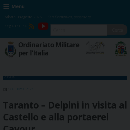
Skip
Menu
to
content
sabato 08 agosto 2026
San Domenico, sacerdote
YouTube
RSS
Cerca
Ordinariato Militare
per l'Italia
PUGLIA
17 FEBBRAIO 2022
Taranto – Delpini in visita al
Castello e alla portaerei
Cavour