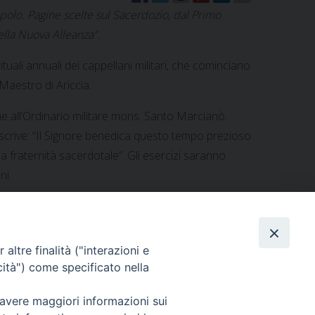
opolo. Pagine scelte sul Sacerdozio, dal Primo
la Nuova Alleanza”.
rituali annuali dei cappellani militari, che cominciano
Maestro di Ariccia.
me all’Ordinario militare mons. Santo Marcianò.
ì scrive: “Il Signore benedica questo tempo prezioso
ra fraternità sacerdotale”. Gli esercizi saranno
ni.
altre finalità ("interazioni e
cità") come specificato nella
Visita dell’Ordinario alle Fiamme Gialle pugliesi
»
 avere maggiori informazioni sui