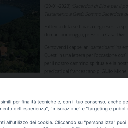
(29-01-2023)
“Sacerdoti di Dio e per il p
Testamento a Gesù, Sommo Sacerdote del
È il tema della settimana degli esercizi spi
domani pomeriggio, presso la Casa Divin 
Centoventi i cappellani partecipanti insie
Questi in una lettera per l’occasione cos
per il nostro cammino spirituale e la nost
predicati dal francescano p. Giulio Micheli
imili per finalità tecniche e, con il tuo consenso, anche per 
amento dell'esperienza", "misurazione" e "targeting e pubbli
i all'utilizzo dei cookie. Cliccando su "personalizza" puoi