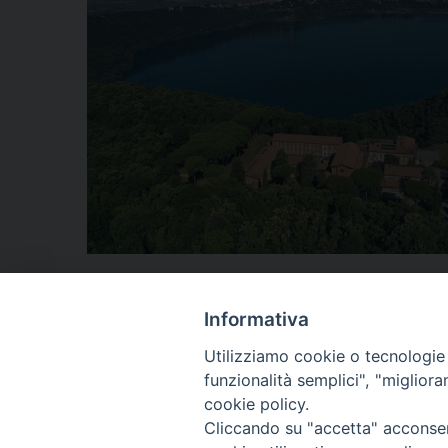
Notificheapp
Informativa
Utilizziamo cookie o tecnologie s
funzionalità semplici", "miglior
«
ottobre – dicembre 2022
cookie policy.
Cliccando su "accetta" acconsent