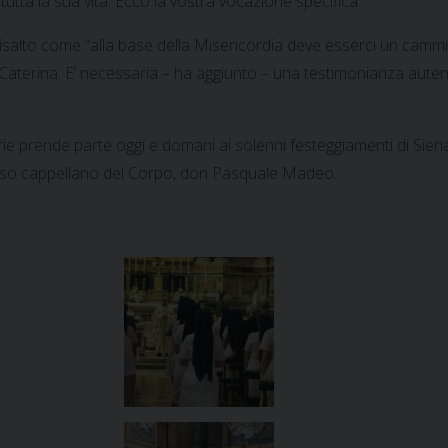
tutta la sua vita. Ecco la vostra vocazione specifica”.
salto come “alla base della Misericordia deve esserci un cammin
 Caterina. E’ necessaria – ha aggiunto – una testimonianza autent
arie prende parte oggi e domani ai solenni festeggiamenti di Sien
o stesso cappellano del Corpo, don Pasquale Madeo.