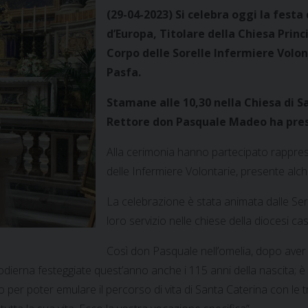
(29-04-2023) Si celebra oggi la festa
d’Europa, Titolare della Chiesa Princ
Corpo delle Sorelle Infermiere Volon
Pasfa.
Stamane alle 10,30 nella Chiesa di S
Rettore don Pasquale Madeo ha presi
Alla cerimonia hanno partecipato rappres
delle Infermiere Volontarie, presente alch
La celebrazione è stata animata dalle Serv
loro servizio nelle chiese della diocesi ca
Così don Pasquale nell’omelia, dopo aver p
a odierna festeggiate quest’anno anche i 115 anni della nascita; è 
io per poter emulare il percorso di vita di Santa Caterina con le tr