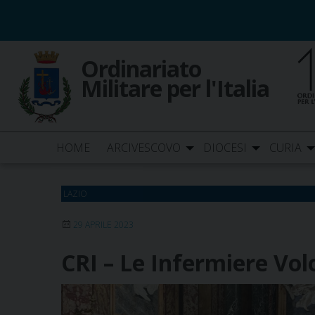
Skip
to
content
Ordinariato
Militare per l'Italia
HOME
ARCIVESCOVO
DIOCESI
CURIA
LAZIO
29 APRILE 2023
CRI – Le Infermiere Vol