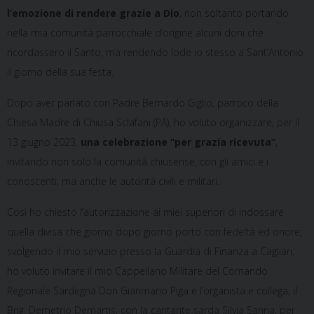
l’emozione di rendere grazie a Dio
, non soltanto portando
nella mia comunità parrocchiale d’origine alcuni doni che
ricordassero il Santo, ma rendendo lode io stesso a Sant’Antonio
il giorno della sua festa.
Dopo aver parlato con Padre Bernardo Giglio, parroco della
Chiesa Madre di Chiusa Sclafani (PA), ho voluto organizzare, per il
13 giugno 2023,
una celebrazione “per grazia ricevuta”
,
invitando non solo la comunità chiusense, con gli amici e i
conoscenti, ma anche le autorità civili e militari.
Così ho chiesto l’autorizzazione ai miei superiori di indossare
quella divisa che giorno dopo giorno porto con fedeltà ed onore,
svolgendo il mio servizio presso la Guardia di Finanza a Cagliari;
ho voluto invitare il mio Cappellano Militare del Comando
Regionale Sardegna Don Gianmario Piga e l’organista e collega, il
Brig. Demetrio Demartis, con la cantante sarda Silvia Sanna, per