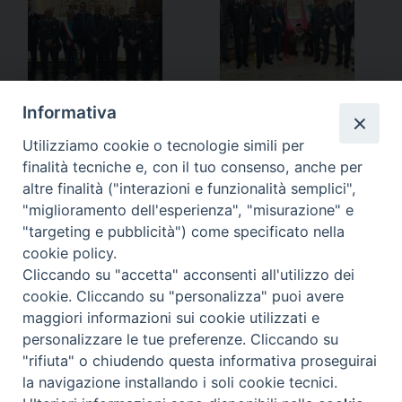
Informativa
Utilizziamo cookie o tecnologie simili per
finalità tecniche e, con il tuo consenso, anche per
altre finalità ("interazioni e funzionalità semplici",
«
Incontro dei Cappellani del
Nuovo Vescovo Castrense
"miglioramento dell'esperienza", "misurazione" e
Veneto al Santuario del
per la Chiesa Belga
»
"targeting e pubblicità") come specificato nella
Nevegal
cookie policy.
Cliccando su "accetta" acconsenti all'utilizzo dei
cookie. Cliccando su "personalizza" puoi avere
maggiori informazioni sui cookie utilizzati e
personalizzare le tue preferenze. Cliccando su
Ordinariato Militare per l'Italia
"rifiuta" o chiudendo questa informativa proseguirai
Salita del Grillo, 37 - 00184 Roma
la navigazione installando i soli cookie tecnici.
tel. 06.6795100