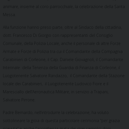
animare, insieme al coro parrocchiale, la celebrazione della Santa
Messa.
Alla funzione hanno preso parte, oltre al Sindaco della cittadina,
dott. Francesco Di Giorgio con rappresentanti del Consiglio
Comunale, della Polizia Locale, anche il personale di altre Forze
Armate e Forze di Polizia tra cui il Comandante della Compagnia
Carabinieri di Corleone, il Cap. Daniele Giovagnoli, il Comandante
Interinale della Tenenza della Guardia di Finanza di Corleone, il
Luogotenente Salvatore Randazzo, il Comandante della Stazione
locale dei Carabinieri, il Luogotenente Ludovico Fiore e il
Maresciallo dell’Aeronautica Militare, in servizio a Trapani,
Salvatore Pirrone.
Padre Bernardo, nell’introdurre la celebrazione, ha voluto
sottolineare la gioia di questa particolare cerimonia “per grazia
ricevuta” e anche l’accoglienza grata dei miei semplici doni