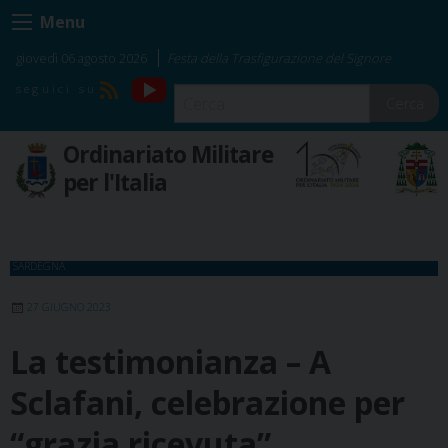
Skip
Menu
to
content
giovedì 06 agosto 2026
Festa della Trasfigurazione del Signore
YouTube
RSS
Cerca
Ordinariato Militare
per l'Italia
SARDEGNA
27 GIUGNO 2023
La testimonianza – A
Sclafani, celebrazione per
“grazia ricevuta”