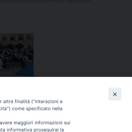
itare erano presenti don Rino De Paola e don
altre finalità ("interazioni e
cità") come specificato nella
azione della Cresima al Multinational Battle Group
»
 avere maggiori informazioni sui
sta informativa proseguirai la