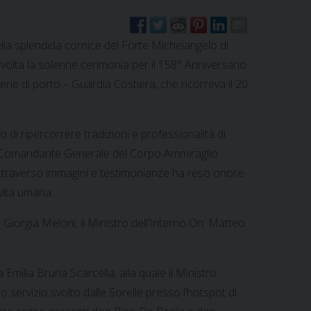
ella splendida cornice del Forte Michelangelo di
 svolta la solenne cerimonia per il 158° Anniversario
erie di porto – Guardia Costiera, che ricorreva il 20
di ripercorrere tradizioni e professionalità di
il Comandante Generale del Corpo Ammiraglio
 attraverso immagini e testimonianze ha reso onore
vita umana.
On. Giorgia Meloni, il Ministro dell’Interno On. Matteo
 Emilia Bruna Scarcella, alla quale il Ministro
 servizio svolto dalle Sorelle presso l’hotspot di