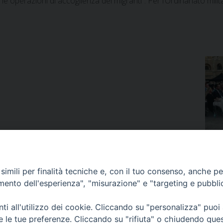
operazioni di accoglienza dei migranti”. Per l’Ordinariato mil
imili per finalità tecniche e, con il tuo consenso, anche per 
amento dell'esperienza", "misurazione" e "targeting e pubbli
rtà religiosa
Bulgaria: celebr
i all'utilizzo dei cookie. Cliccando su "personalizza" puoi
re le tue preferenze. Cliccando su "rifiuta" o chiudendo que