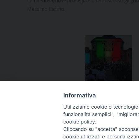
Lampedusa, dove proseguono dallo scorso giugno le 
Massimo Carlino.
Informativa
Utilizziamo cookie o tecnologie s
funzionalità semplici", "miglior
«
Don Carlino a Palazzo Chigi per il Forum sulla libe
cookie policy.
Cliccando su "accetta" acconsent
cookie utilizzati e personalizza