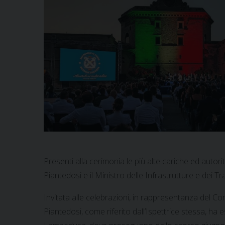
Presenti alla cerimonia le più alte cariche ed autorità
Piantedosi e il Ministro delle Infrastrutture e dei Tr
Invitata alle celebrazioni, in rappresentanza del Cor
Piantedosi, come riferito dall’Ispettrice stessa, ha