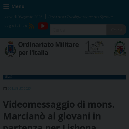
Skip
Menu
to
content
giovedì 06 agosto 2026
Festa della Trasfigurazione del Signore
YouTube
RSS
Cerca
Ordinariato Militare
per l'Italia
NEWS
30 LUGLIO 2023
Videomessaggio di mons.
Marcianò ai giovani in
partenza per Lisbona