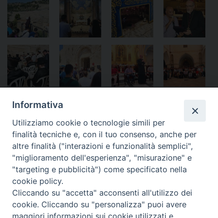
Informativa
Notificheapp
Utilizziamo cookie o tecnologie simili per
finalità tecniche e, con il tuo consenso, anche per
altre finalità ("interazioni e funzionalità semplici",
«
PASFA – Incontro regionale
Salerno – Commemorati i
"miglioramento dell'esperienza", "misurazione" e
al Divino Amore
caduti dell’operazione del 9
"targeting e pubblicità") come specificato nella
settembre 1943
»
cookie policy.
Cliccando su "accetta" acconsenti all'utilizzo dei
cookie. Cliccando su "personalizza" puoi avere
maggiori informazioni sui cookie utilizzati e