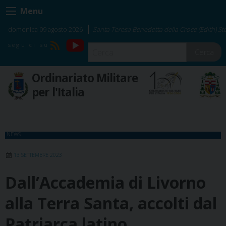
Skip
Menu
to
content
domenica 09 agosto 2026
Santa Teresa Benedetta della Croce (Edith) Ste
YouTube
RSS
Cerca
Ordinariato Militare
per l'Italia
NEWS
13 SETTEMBRE 2023
Dall’Accademia di Livorno
alla Terra Santa, accolti dal
Patriarca latino