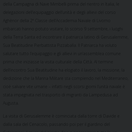
della Campagna di Nave Mimbelli prima del rientro in Italia, le
delegazioni dell’equipaggio dell’unità e degli allievi del corso
Aghènor della 2ª Classe dell’Accademia Navale di Livorno
imbarcati hanno potuto visitare, lo scorso 9 settembre, i luoghi
della Terra Santa ed incontrare il patriarca latino di Gerusalemme,
Sua Beatitudine Pierbattista Pizzaballa. Il Patriarca ha voluto
salutare tutto l’equipaggio e gli allievi in un’assemblea comune
prima che iniziasse la visita culturale della Città. Al termine
dell’incontro Sua Beatitudine ha elogiato il lavoro, la missione, la
dedizione che la Marina Militare sta compiendo nel Mediterraneo,
cioè salvare vite umane – infatti negli scorsi giorni l’unità navale è
stata impegnata nel trasporto di migranti da Lampedusa ad
Augusta.
La visita di Gerusalemme è cominciata dalla torre di Davide e
dalla sala del Cenacolo, passando poi per il giardino del