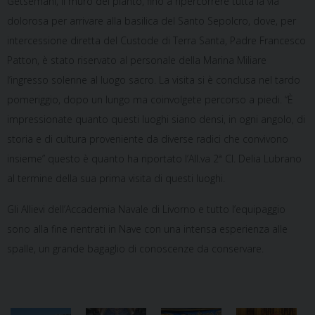
Getsemani, il muro del pianto, fino a ripercorrere tutta la via
dolorosa per arrivare alla basilica del Santo Sepolcro, dove, per
intercessione diretta del Custode di Terra Santa, Padre Francesco
Patton, è stato riservato al personale della Marina Miliare
l’ingresso solenne al luogo sacro. La visita si è conclusa nel tardo
pomeriggio, dopo un lungo ma coinvolgete percorso a piedi. “È
impressionate quanto questi luoghi siano densi, in ogni angolo, di
storia e di cultura proveniente da diverse radici che convivono
insieme” questo è quanto ha riportato l’All.va 2ª Cl. Delia Lubrano
al termine della sua prima visita di questi luoghi.
Gli Allievi dell’Accademia Navale di Livorno e tutto l’equipaggio
sono alla fine rientrati in Nave con una intensa esperienza alle
spalle, un grande bagaglio di conoscenze da conservare.