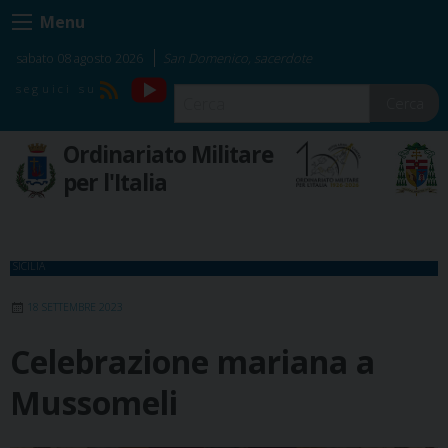
Skip
Menu
to
content
sabato 08 agosto 2026
San Domenico, sacerdote
YouTube
RSS
Cerca
Ordinariato Militare
per l'Italia
SICILIA
18 SETTEMBRE 2023
Celebrazione mariana a
Mussomeli