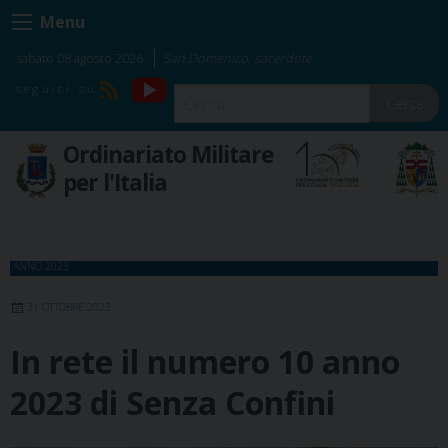
Skip
Menu
to
content
sabato 08 agosto 2026
San Domenico, sacerdote
YouTube
RSS
Cerca
Ordinariato Militare
per l'Italia
ANNO 2023
31 OTTOBRE 2023
In rete il numero 10 anno
2023 di Senza Confini