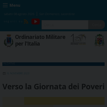
Skip
Menu
to
content
sabato 08 agosto 2026
San Domenico, sacerdote
YouTube
RSS
Cerca
Ordinariato Militare
per l'Italia
INIZIATIVE
16 NOVEMBRE 2023
Verso la Giornata dei Poveri