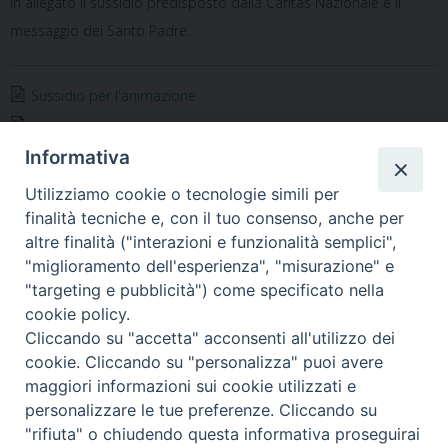
In allegato il sussidio predisposto dalla Caritas Nazionale e il
messaggio del Santo Padre.
Sussidio per l'animazione
Messaggio del Santo Padre Francesco per la VII Giornata
Informativa
Mondiale dei poveri
Utilizziamo cookie o tecnologie simili per
finalità tecniche e, con il tuo consenso, anche per
altre finalità ("interazioni e funzionalità semplici",
"miglioramento dell'esperienza", "misurazione" e
«
Verso la Giornata per la
Incontro dei cappellani
"targeting e pubblicità") come specificato nella
protezione dei minori
pugliesi a Bari
»
cookie policy.
Cliccando su "accetta" acconsenti all'utilizzo dei
cookie. Cliccando su "personalizza" puoi avere
maggiori informazioni sui cookie utilizzati e
personalizzare le tue preferenze. Cliccando su
Ordinariato Militare per l'Italia
"rifiuta" o chiudendo questa informativa proseguirai
Salita del Grillo, 37 - 00184 Roma