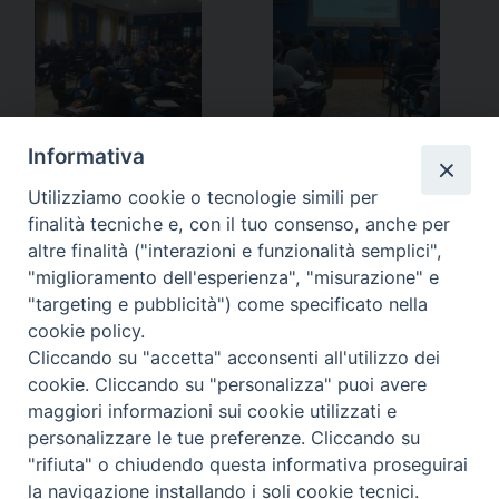
Informativa
Utilizziamo cookie o tecnologie simili per
finalità tecniche e, con il tuo consenso, anche per
altre finalità ("interazioni e funzionalità semplici",
«
La Lettera pastorale nel
Si celebra il 25° di fondazione
"miglioramento dell'esperienza", "misurazione" e
ricordo di Giovanni XXIII
del nostro Seminario
"targeting e pubblicità") come specificato nella
Maggiore
»
cookie policy.
Cliccando su "accetta" acconsenti all'utilizzo dei
cookie. Cliccando su "personalizza" puoi avere
maggiori informazioni sui cookie utilizzati e
personalizzare le tue preferenze. Cliccando su
Ordinariato Militare per l'Italia
"rifiuta" o chiudendo questa informativa proseguirai
Salita del Grillo, 37 - 00184 Roma
la navigazione installando i soli cookie tecnici.
tel. 06.6795100