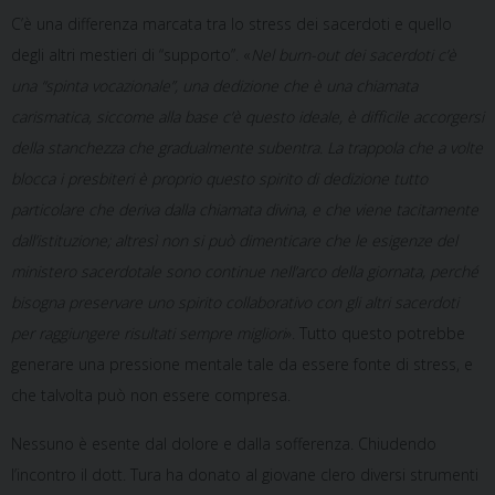
C’è una differenza marcata tra lo stress dei sacerdoti e quello
degli altri mestieri di “supporto”. «
Nel burn-out dei sacerdoti c’è
una “spinta vocazionale”, una dedizione che è una chiamata
carismatica, siccome alla base c’è questo ideale, è difficile accorgersi
della stanchezza che gradualmente subentra. La trappola che a volte
blocca i presbiteri è proprio questo spirito di dedizione tutto
particolare che deriva dalla chiamata divina, e che viene tacitamente
dall’istituzione; altresì non si può dimenticare che le esigenze del
ministero sacerdotale sono continue nell’arco della giornata, perché
bisogna preservare uno spirito collaborativo con gli altri sacerdoti
per raggiungere risultati sempre migliori
». Tutto questo potrebbe
generare una pressione mentale tale da essere fonte di stress, e
che talvolta può non essere compresa.
Nessuno è esente dal dolore e dalla sofferenza. Chiudendo
l’incontro il dott. Tura ha donato al giovane clero diversi strumenti