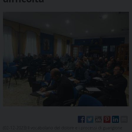
(02-12-2023) Il vocabolario del dolore e i processi di guarigione