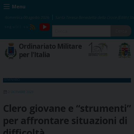
Skip
Menu
to
content
domenica 09 agosto 2026
Santa Teresa Benedetta della Croce (Edith) Ste
YouTube
RSS
Cerca
Ordinariato Militare
per l'Italia
SEMINARIO
2 DICEMBRE 2023
Clero giovane e “strumenti”
per affrontare situazioni di
difficoltà