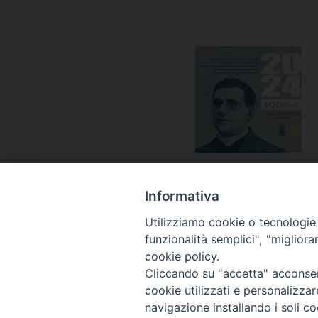
Notificheapp
Informativa
Utilizziamo cookie o tecnologie s
funzionalità semplici", "miglior
«
Don Natale Raiteri nella pace dei giusti
cookie policy.
Cliccando su "accetta" acconsent
cookie utilizzati e personalizza
navigazione installando i soli co