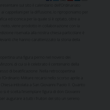
resentare sul sito il calendario dell’Ordinariato
i cappellani per la diffusione, lo riproponiamo per
afica ed iconica per la quale si è optato, oltre a
è noto, viene prodotto in collaborazione con la
dizione riservata alla nostra chiesa particolare è
levanti che hanno caratterizzato la storia della
copertina una figura perno nel novero dei
Minzoni, di cui si è celebrato il centenario della
cesso di beatificazione. Nella retrocopertina
o l’Ordinario Militare recarsi nello scorso aprile a
Chiesa intitolata a San Giovanni Paolo II. Quanto
o si è scelta l’esemplare figura di don Giovanni
r augurare a tutti i fruitori del sito un sereno