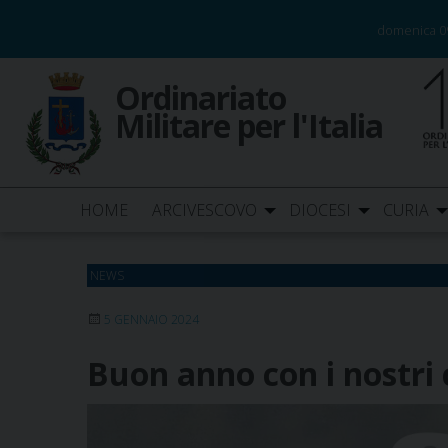
Skip
domenica 0
to
content
Ordinariato
Militare per l'Italia
HOME
ARCIVESCOVO
DIOCESI
CURIA
NEWS
5 GENNAIO 2024
Buon anno con i nostri 