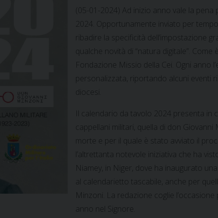
(05-01-2024) Ad inizio anno vale la pena p
2024. Opportunamente inviato per tempo a
ribadire la specificità dell’impostazione gr
qualche novità di “natura digitale”. Come 
Fondazione Missio della Cei. Ogni anno l’e
personalizzata, riportando alcuni eventi ri
diocesi.
Il calendario da tavolo 2024 presenta in 
cappellani militari, quella di don Giovanni 
morte e per il quale è stato avviato il pro
l’altrettanta notevole iniziativa che ha vist
Niamey, in Niger, dove ha inaugurato una 
al calendarietto tascabile, anche per quell
Minzoni. La redazione coglie l’occasione pe
anno nel Signore.