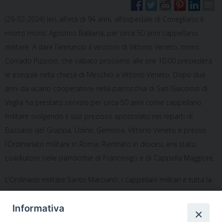
(29-02-2024) Ieri, all’età di 94 anni, all’ospedale di Conegliano è
morto mons. Agostino Balliana, per circa 50 anni cappellano
militare. A dare l’annuncio il vescovo di Vittorio Veneto, mons.
Corrado Pizziolo, che sabato prossimo alle ore 10.00 presiederà
le esequie nella chiesa di Meschio a Vittorio Veneto. Dopo due
anni da vicario cooperatore nella parrocchia di San Giacomo di
Veglia ha prestato servizio per circa 50 anni come cappellano
militare svolgendo il suo prezioso apostolato nei reparti di
Bassano del Grappa, Udine, Gemona, Vittorio Veneto e presso
l’Ordinariato militare in Roma. Rientrato in diocesi, era stato
coadiutore nelle parrocchie di Francenigo e di Cappella Maggiore.
L’Ordinario militare Santo Marcianò, i cappellani militari e tutta la
diocesi castrense lo ricordano nella preghiera.
Informativa