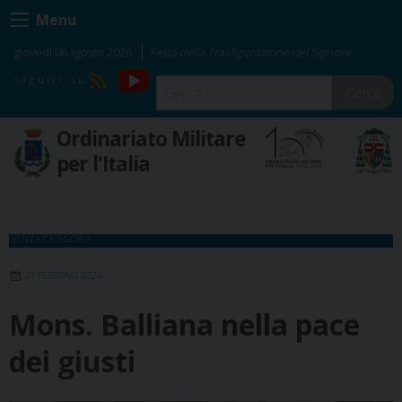
Skip
Menu
to
content
giovedì 06 agosto 2026
Festa della Trasfigurazione del Signore
YouTube
RSS
Cerca
Ordinariato Militare
per l'Italia
SENZA CATEGORIA
29 FEBBRAIO 2024
Mons. Balliana nella pace
dei giusti