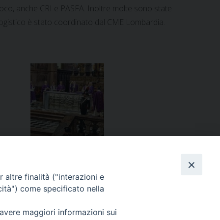
l Fuoco, anche CRI e PASFA. Inoltre molte sono state
 logistico è stato coordinato dal CME Lombardia.
altre finalità ("interazioni e
cità") come specificato nella
VIA CRUCIS, in preghiera per la pace
»
 avere maggiori informazioni sui