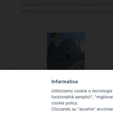
quelle realtà che non sono ad ordinamento militare c
le Associazioni combattentistiche e d’arma con i L
Informativa
Utilizziamo cookie o tecnologie s
funzionalità semplici", "miglior
«
Ad Agrigento precetto pasquale con Mons. Dam
cookie policy.
Cliccando su "accetta" acconsent