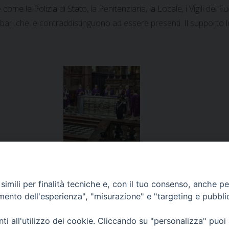
ome le Polizia di Stato, la Penitenziaria, la Locale, i Vigili de
abari che le contraddistinguono ad essere presenti. Il supporto
imili per finalità tecniche e, con il tuo consenso, anche per 
amento dell'esperienza", "misurazione" e "targeting e pubbli
iano
i all'utilizzo dei cookie. Cliccando su "personalizza" puoi