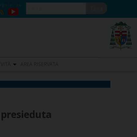
Cerca
YouTube
RSS
IVITÀ
AREA RISERVATA
 presieduta