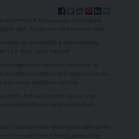
sa del territorio di Monza si sono incontrati per
razione alla S. Pasqua mercoledì 13 marzo 2024.
sta spirituale quaresimale, è stata presieduta
talia S.E.R. Mons. Santo Marcianò.
nostra Regione più volte, ma in particolare nel
 presiedere la celebrazione in preparazione alla
so anno a Lodi, quest’anno a Monza.
no Mons. Andrea Scarabello sulla pizza del
omandanti delle varie componenti in divisa
ti i Cappellani militari della Regione, dall’Arciprete
a e le Forze dell’Ordine di Monza, quindi anche