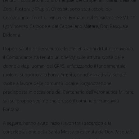
tenuto il consueto incontro mensile dei Cappellani Militari della XIII
Zona Pastorale “Puglia”. Gli ospiti sono stati accolti dal
Comandante, Ten. Col. Vincenzo Fornaro, dal Presidente SGMT, 1°
Lgt Vincenzo Carbone e dal Cappellano Militare, Don Pasquale
Didonna.
Dopo il saluto di benvenuto e le presentazioni di tutti i convenuti,
il Comandante ha tenuto un briefing sulle attività svolte dalle
donne e dagli uomini del GRAS, enfatizzando il fondamentale
ruolo di supporto alla Forza Armata, nonché le attività solidali
svolte a favore delle comunità locali e l’organizzazione
predisposta in occasione del Centenario dell’Aeronautica Militare,
sia sul proprio sedime che presso il comune di Francavilla
Fontana.
A seguire, hanno avuto inizio i lavori tra i sacerdoti e la
concelebrazione della Santa Messa presieduta da Don Pasquale,