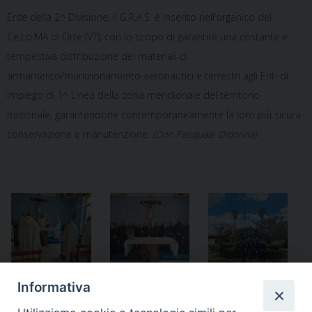
Ente della 2^ Divisione, il G.R.A.S. è inserito nell’organico del
Ce.Lo.MA di Orte (VT), con lo scopo di garantire una costante e
tempestiva distribuzione dei materiali di
armamento/munizionamento aeronautici e terrestri agli Enti di
impiego di 1^ Linea della zona meridionale del territorio
nazionale, garantendone contemporaneamente la loro più sicura
conservazione e manutenzione.
(Don Pasquale Didonna)
Informativa