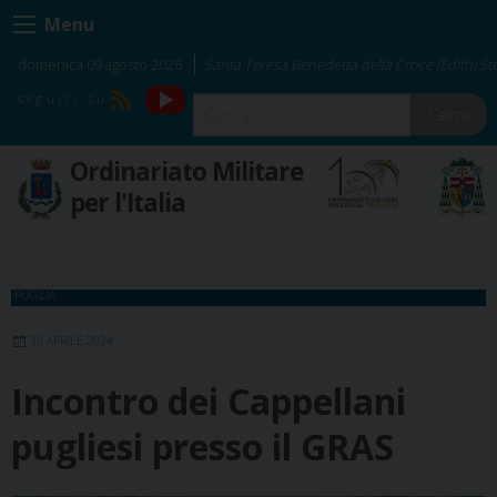
Skip
Menu
to
content
domenica 09 agosto 2026
Santa Teresa Benedetta della Croce (Edith) Ste
YouTube
RSS
Cerca
Ordinariato Militare
per l'Italia
PUGLIA
30 APRILE 2024
Incontro dei Cappellani
pugliesi presso il GRAS