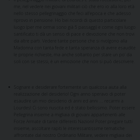
me, nel vedere nei giovani militari ciò che ero io alla loro età
nello stesso pellegrinaggio che feci all’epoca e che adesso
riprovo in pensione. Ho bei ricordi di questo particolare
luogo (per me ormai sono già 5 passaggi) e come ogni luogo
santificato ti dà un senso di pace e devozione che non trovi
da altre parti. Vedere tante persone che si rivolgono alla
Madonna con tanta fede e tanta speranza di avere esaudite
le proprie richieste, ma anche soltanto per stare un po’ da
soli con se stessi, è un emozione che non si può descrivere.
Sognare e desiderare fortemente un qualcosa aiuta alla
realizzazione del desiderio! Ogni anno speravo di poter
esaudire un mio desiderio di anni ed anni …. recarmi a
Lourdes! Ci sono riuscita ed è stato bellissimo. Poter essere
Pellegrina insieme a migliaia di giovani appartenenti alle
Forze Armate di tante differenti Nazioni! Poter pregare tutti
insieme, ascoltare rapiti le interessantissime tematiche
affrontate dal nostro Ordinario Militare, vedere migliaia dei