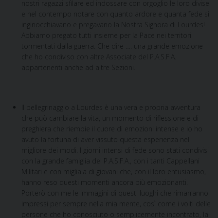
nostri ragazzi sfilare ed indossare con orgoglio le loro divise
e nel contempo notare con quanto ardore e quanta fede si
inginocchiavano e pregavano la Nostra Signora di Lourdes!
Abbiamo pregato tutti insieme per la Pace nei territori
tormentati dalla guerra. Che dire …. una grande emozione
che ho condiviso con altre Associate del P.A.S.F.A.
appartenenti anche ad altre Sezioni.
Il pellegrinaggio a Lourdes è una vera e propria avventura
che può cambiare la vita, un momento di riflessione e di
preghiera che riempie il cuore di emozioni intense e io ho
avuto la fortuna di aver vissuto questa esperienza nel
migliore dei modi. I giorni intensi di fede sono stati condivisi
con la grande famiglia del P.A.S.F.A., con i tanti Cappellani
Militari e con migliaia di giovani che, con il loro entusiasmo,
hanno reso questi momenti ancora più emozionanti.
Porterò con me le immagini di questi luoghi che rimarranno
impressi per sempre nella mia mente, così come i volti delle
persone che ho conosciuto o semplicemente incontrato, la