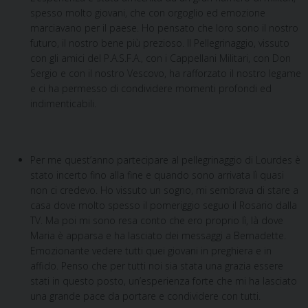
spesso molto giovani, che con orgoglio ed emozione
marciavano per il paese. Ho pensato che loro sono il nostro
futuro, il nostro bene più prezioso. Il Pellegrinaggio, vissuto
con gli amici del P.A.S.F.A., con i Cappellani Militari, con Don
Sergio e con il nostro Vescovo, ha rafforzato il nostro legame
e ci ha permesso di condividere momenti profondi ed
indimenticabili.
Per me quest’anno partecipare al pellegrinaggio di Lourdes è
stato incerto fino alla fine e quando sono arrivata lì quasi
non ci credevo. Ho vissuto un sogno, mi sembrava di stare a
casa dove molto spesso il pomeriggio seguo il Rosario dalla
TV. Ma poi mi sono resa conto che ero proprio lì, là dove
Maria è apparsa e ha lasciato dei messaggi a Bernadette.
Emozionante vedere tutti quei giovani in preghiera e in
affido. Penso che per tutti noi sia stata una grazia essere
stati in questo posto, un’esperienza forte che mi ha lasciato
una grande pace da portare e condividere con tutti.