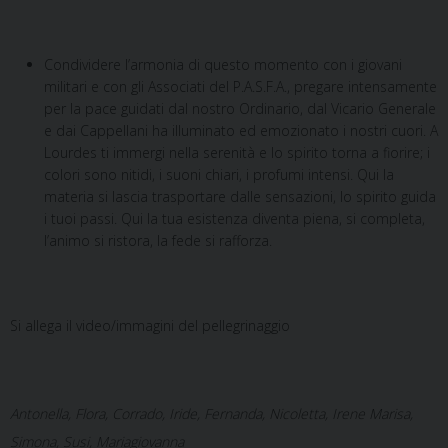
Condividere l’armonia di questo momento con i giovani
militari e con gli Associati del P.A.S.F.A., pregare intensamente
per la pace guidati dal nostro Ordinario, dal Vicario Generale
e dai Cappellani ha illuminato ed emozionato i nostri cuori. A
Lourdes ti immergi nella serenità e lo spirito torna a fiorire; i
colori sono nitidi, i suoni chiari, i profumi intensi. Qui la
materia si lascia trasportare dalle sensazioni, lo spirito guida
i tuoi passi. Qui la tua esistenza diventa piena, si completa,
l’animo si ristora, la fede si rafforza.
Si allega il video/immagini del pellegrinaggio
Antonella, Flora, Corrado, Iride, Fernanda, Nicoletta, Irene Marisa,
Simona, Susi, Mariagiovanna