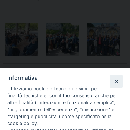
Video/immagini Lourdes 2024
Informativa
Utilizziamo cookie o tecnologie simili per
finalità tecniche e, con il tuo consenso, anche per
altre finalità ("interazioni e funzionalità semplici",
«
L’Ordinario a Padova per la
Cecchignola, celebrazione e
"miglioramento dell'esperienza", "misurazione" e
Giornata della Santificazione
processione del Corpus
»
"targeting e pubblicità") come specificato nella
Sacerdotale
cookie policy.