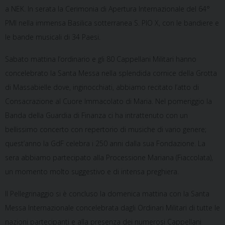
a NEK. In serata la Cerimonia di Apertura Internazionale del 64°
PMI nella immensa Basilica sotterranea S. PIO X, con le bandiere e
le bande musicali di 34 Paesi.
Sabato mattina l’ordinario e gli 80 Cappellani Militari hanno
concelebrato la Santa Messa nella splendida cornice della Grotta
di Massabielle dove, inginocchiati, abbiamo recitato l’atto di
Consacrazione al Cuore Immacolato di Maria. Nel pomeriggio la
Banda della Guardia di Finanza ci ha intrattenuto con un
bellissimo concerto con repertorio di musiche di vario genere;
quest’anno la GdF celebra i 250 anni dalla sua Fondazione. La
sera abbiamo partecipato alla Processione Mariana (Fiaccolata),
un momento molto suggestivo e di intensa preghiera.
Il Pellegrinaggio si è concluso la domenica mattina con la Santa
Messa Internazionale concelebrata dagli Ordinari Militari di tutte le
nazioni partecipanti e alla presenza dei numerosi Cappellani