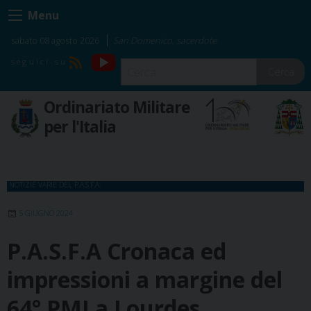
Skip
Menu
to
content
sabato 08 agosto 2026
San Domenico, sacerdote
YouTube
RSS
Cerca
Ordinariato Militare
per l'Italia
NOTIZIE VARIE DEL P.A.S.F.A.
5 GIUGNO 2024
P.A.S.F.A Cronaca ed
impressioni a margine del
64° PMI a Lourdes