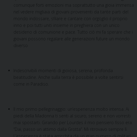
comunque forti emozioni ma soprattutto una gioia immensa
nel vedere migliaia di giovani provenienti da tante parti del
mondo indossare, sfilare e cantare con orgoglio il proprio
inno e poi tutti uniti insieme in preghiera con un unico
desiderio di comunione e pace. Tutto ciò mi fa sperare che i
giovani possono regalare alle generazioni future un mondo
diverso
Indescrivibili momenti di gioiosa, serena, profonda
beatitudine. Anche sulla terra è possibile a volte sentirsi
come in Paradiso.
Il mio primo pellegrinaggio: un’esperienza molto intensa. Ai
piedi della Madonna ti senti al sicuro, sereno e non vorresti
mai spostarti. Girando per Lourdes il mio pensiero fisso era:
“Dai, passo un attimo dalla Grotta”. Mi ritrovavo sempre lì.
L’esperienza è stata arricchita da un gran numero di militari,