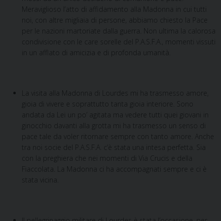
Meraviglioso l’atto di affidamento alla Madonna in cui tutti
noi, con altre migliaia di persone, abbiamo chiesto la Pace
per le nazioni martoriate dalla guerra. Non ultima la calorosa
condivisione con le care sorelle del P.A.S.F.A., momenti vissuti
in un afflato di amicizia e di profonda umanità.
La visita alla Madonna di Lourdes mi ha trasmesso amore,
gioia di vivere e soprattutto tanta gioia interiore. Sono
andata da Lei un po’ agitata ma vedere tutti quei giovani in
ginocchio davanti alla grotta mi ha trasmesso un senso di
pace tale da voler ritornare sempre con tanto amore. Anche
tra noi socie del P.A.S.F.A. c’è stata una intesa perfetta. Sia
con la preghiera che nei momenti di Via Crucis e della
Fiaccolata. La Madonna ci ha accompagnati sempre e ci è
stata vicina.
Il pellegrinaggio militare di Lourdes è stata l’occasione, per