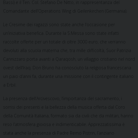
Bassi) e il Ten. Col. Stefano De Nitto, in rappresentanza del
Comandante dell’Operations Wing di Geilenkirchen (Germania).
Le Cresime dei ragazzi sono state anche l’occasione per
un’iniziativa benefica. Durante la S.Messa sono state infatti
raccolte offerte per un totale di oltre 3000 euro, che verranno
devoluti alla scuola materna che, tra mille difficoltà, Suor Patrizia
Cannizzaro porta avanti a Qaraqosh, un villaggio cristiano nel nord
ovest dell’Iraq. Don Bruno ha conosciuto la religiosa francescana
un paio d’anni fa, durante una missione con il contingente italiano
a Erbil.
La presenza dell’Arcivescovo, l’importanza del sacramento, i
sorrisi dei presenti e la bellezza della musica offerta dal Coro
della Comunità Italiana, formato sia da civili che da militari, hanno
reso l’atmosfera gioiosa e indimenticabile. Apprezzatissima è
stata anche la presenza di Padre Remo Pistrin, l’anziano