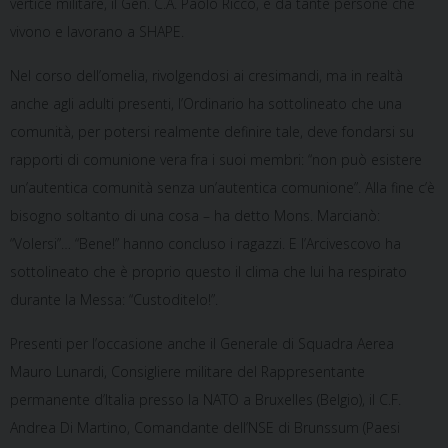
vertice militare, il Gen. C.A. Paolo Riccò, e da tante persone che
vivono e lavorano a SHAPE.
Nel corso dell’omelia, rivolgendosi ai cresimandi, ma in realtà
anche agli adulti presenti, l’Ordinario ha sottolineato che una
comunità, per potersi realmente definire tale, deve fondarsi su
rapporti di comunione vera fra i suoi membri: “non può esistere
un’autentica comunità senza un’autentica comunione”. Alla fine c’è
bisogno soltanto di una cosa – ha detto Mons. Marcianò:
“Volersi”… “Bene!” hanno concluso i ragazzi. E l’Arcivescovo ha
sottolineato che è proprio questo il clima che lui ha respirato
durante la Messa: “Custoditelo!”.
Presenti per l’occasione anche il Generale di Squadra Aerea
Mauro Lunardi, Consigliere militare del Rappresentante
permanente d’Italia presso la NATO a Bruxelles (Belgio), il C.F.
Andrea Di Martino, Comandante dell’NSE di Brunssum (Paesi