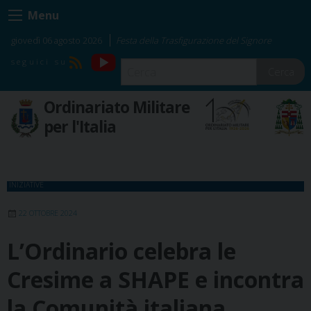
Skip
Menu
to
content
giovedì 06 agosto 2026
Festa della Trasfigurazione del Signore
YouTube
RSS
Cerca
Ordinariato Militare
per l'Italia
INIZIATIVE
22 OTTOBRE 2024
L’Ordinario celebra le
Cresime a SHAPE e incontra
la Comunità italiana